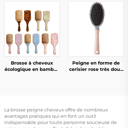
macaron pour enfants,
peau rouge
design creux, forme
électrodépôt usine
ovale, en nylon, avec
cross-border
logo personnalisé et
fonction de massage
Brosse à cheveux
Peigne en forme de
écologique en bambou
cerisier rose très doux
naturel avec coussin
avec nervures Haute
d'air et poils en
crâne Grand courbe
acétate, outil pour
Outil de coiffage pour
cheveux moderne et
cheveux bouclés
écologique avec logo
Confortable en nylon
personnalisé
Mode pour usage
La brosse peigne cheveux offre de nombreux
domestique féminin
avantages pratiques qui en font un outil
indispensable pour toute personne soucieuse de