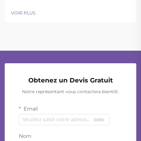
des différents types de casques en opérations
prolongées. Les casques balistiques actuels
VOIR PLUS
parviennent à trouver un bon équilibre entre une
légèreté suffisante pour être portés toute la journée
et une résistance adéquate...
Obtenez un Devis Gratuit
Notre représentant vous contactera bientôt.
Email
0/100
Nom