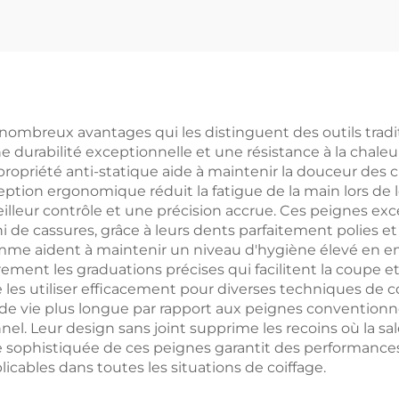
cétate, outil pour
portable, pei
veux moderne et
féminin portab
ogique avec logo
coussin d'air, p
personnalisé
de massag
ombreux avantages qui les distinguent des outils traditio
urabilité exceptionnelle et une résistance à la chaleur,
opriété anti-statique aide à maintenir la douceur des chev
nception ergonomique réduit la fatigue de la main lors de
eilleur contrôle et une précision accrue. Ces peignes
 de cassures, grâce à leurs dents parfaitement polies et
e aident à maintenir un niveau d'hygiène élevé en emp
èrement les graduations précises qui facilitent la coupe 
les utiliser efficacement pour diverses techniques de 
de vie plus longue par rapport aux peignes conventionne
l. Leur design sans joint supprime les recoins où la sale
rie sophistiquée de ces peignes garantit des performance
icables dans toutes les situations de coiffage.