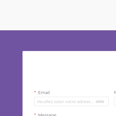
Email
0/100
Message