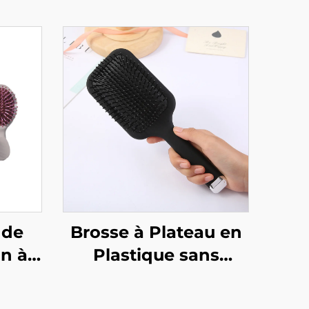
 de
Brosse à Plateau en
n à
Plastique sans
eigne
Nœuds Brosse à
t
Cheveux