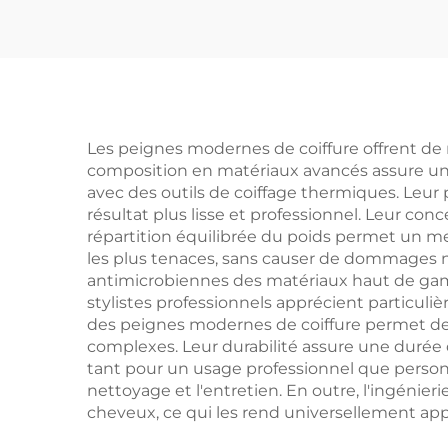
pliant Mignon design
en a
de dessin animé
che
Poignée en plastique
écol
Peigne à cheveux
pliant
Les peignes modernes de coiffure offrent de n
composition en matériaux avancés assure une d
avec des outils de coiffage thermiques. Leur pr
résultat plus lisse et professionnel. Leur co
répartition équilibrée du poids permet un m
les plus tenaces, sans causer de dommages ni
antimicrobiennes des matériaux haut de gamm
stylistes professionnels apprécient particuli
des peignes modernes de coiffure permet de 
complexes. Leur durabilité assure une durée 
tant pour un usage professionnel que personne
nettoyage et l'entretien. En outre, l'ingénie
cheveux, ce qui les rend universellement appl