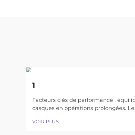
22
1
Aug
Facteurs clés de performance : équilib
casques en opérations prolongées. Les
suffisante pour être portés toute la j
VOIR PLUS