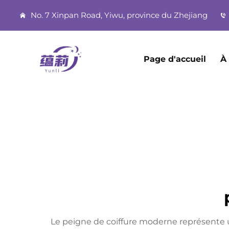
No. 7 Xinpan Road, Yiwu, province du Zhejiang
Page d'accueil
À
Le peigne de coiffure moderne représente un