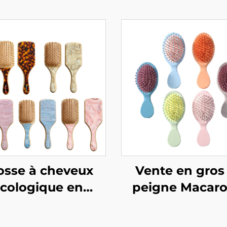
osse à cheveux
Vente en gros
cologique en
peigne Macaro
ou naturel avec
coussin d'air, p
sin d'air et poils
pour étudian