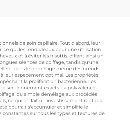
gne
Personnalisée avec
le à
Logo
eigne
e
nnels de soin capillaire. Tout d'abord, leur
 ce qui les rend idéaux pour une utilisation
eux et à éviter les frisottis, offrant ainsi un
 longues séances de coiffage, tandis qu'une
 excellent dans le démêlage même des nœuds
 à leur espacement optimal. Les propriétés
êchant la prolifération bactérienne. Les
et le sectionnement exacts. La polyvalence
coiffage, du simple démêlage aux procédés
ls, ce qui en fait un investissement rentable
té pourrait s'accumuler et simplifie le
s constantes sur tous les types et textures de