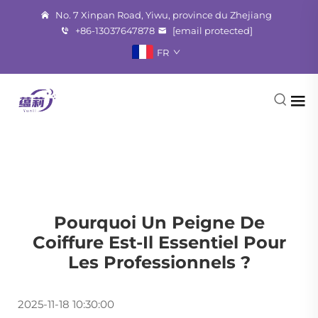
No. 7 Xinpan Road, Yiwu, province du Zhejiang
+86-13037647878
[email protected]
FR
Pourquoi Un Peigne De
Coiffure Est-Il Essentiel Pour
Les Professionnels ?
2025-11-18 10:30:00