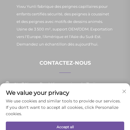
Yiwu Yunli fabrique des peignes capillaires pour
enfants certifiés sécurité, des peignes à coussinet
et des peignes avec motifs de dessins animés.
Usine de 3 500 m², support OEM/ODM. Exportation
vers l'Europe, l'Amérique et l'Asie du Sud-Est.
Demandez un échantillon dès aujourd'hui.
CONTACTEZ-NOUS
No. 7 Xinpan Road, Yiwu, province du Zhejiang
We value your privacy
+86-13037647878
We use cookies and similar tools to provide our services.
If you don't want to accept all cookies, click Personalize
[email protected]
cookies.
Accept all
Droits d'auteur © 2025 Yiwu Yunli Daily Necessities Co., Ltd. Tous