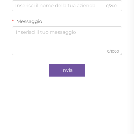
0/200
Messaggio
0/1000
Invia