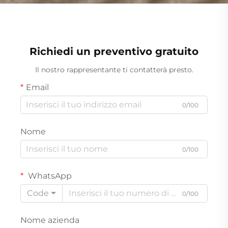
Richiedi un preventivo gratuito
Il nostro rappresentante ti contatterà presto.
Email
0/100
Nome
0/100
WhatsApp
Code
0/100
Nome azienda