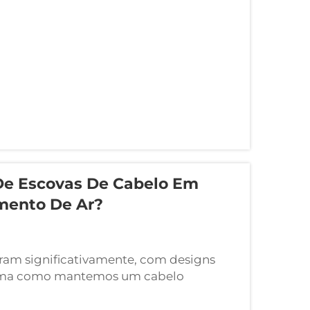
...
De Escovas De Cabelo Em
mento De Ar?
ram significativamente, com designs
forma como mantemos um cabelo
evolucionários nas ferramentas de
ovas de Cabelo de Nylon com Almofada