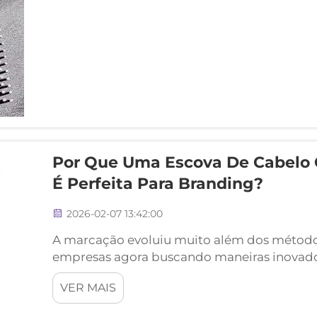
Por Que Uma Escova De Cabelo 
É Perfeita Para Branding?
2026-02-07 13:42:00
A marcação evoluiu muito além dos métodos
empresas agora buscando maneiras inovado
meio de itens práticos do dia a dia. Uma e
VER MAIS
logotipo representa uma das ferramentas pr