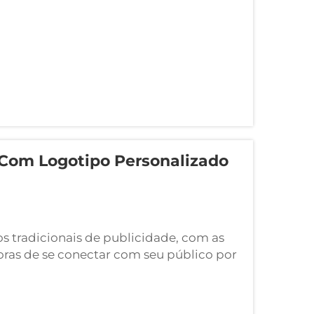
Com Logotipo Personalizado
 tradicionais de publicidade, com as
ras de se conectar com seu público por
scova de cabelo personalizada com
omocionais mais eficazes...