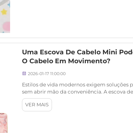
Uma Escova De Cabelo Mini Pod
O Cabelo Em Movimento?
2026-01-17 11:00:00
Estilos de vida modernos exigem soluções 
sem abrir mão da conveniência. A escova d
ferramenta essencial para pessoas que prio
VER MAIS
gerenciam agendas agitadas. Seja viajando a