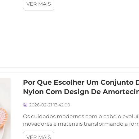
VER MAIS
de Cabelo de Nylon com Almofada de Ar tem
Por Que Escolher Um Conjunto 
Nylon Com Design De Amorteci
2026-02-21 13:42:00
Os cuidados modernos com o cabelo evoluí
inovadores e materiais transformando a 
saudável. Entre os desenvolvimentos mais r
VER MAIS
modelagem capilar está o Conjunto de Esc