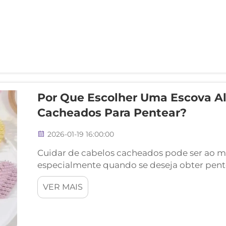
Por Que Escolher Uma Escova Al
Cacheados Para Pentear?
2026-01-19 16:00:00
Cuidar de cabelos cacheados pode ser ao 
especialmente quando se deseja obter pent
comprometer a saúde dos fios. A escova ali
VER MAIS
revolucionária surgiu como uma ferramenta