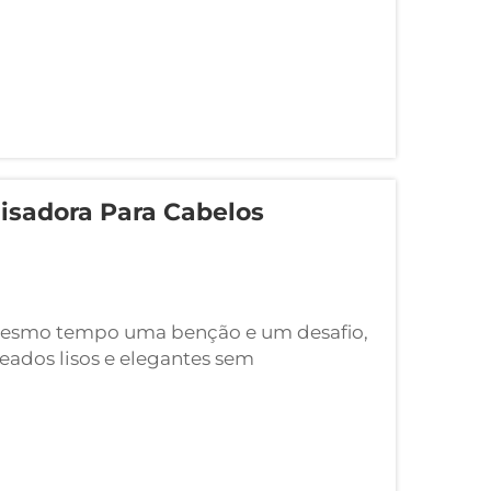
isadora Para Cabelos
mesmo tempo uma benção e um desafio,
eados lisos e elegantes sem
sadora para cabelos cacheados
 inovadora que combina...