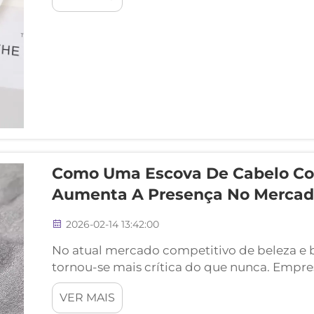
de Ar, que combina avanços...
Como Uma Escova De Cabelo Co
Aumenta A Presença No Mercad
2026-02-14 13:42:00
No atual mercado competitivo de beleza e 
tornou-se mais crítica do que nunca. Empres
descobrindo o poder de produtos promoci
VER MAIS
com visibilidade da marca...