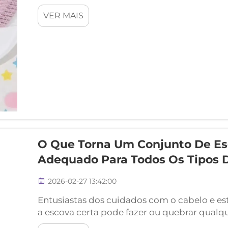
longa duração para suas necessidades diária
VER MAIS
diversos materiais utilizados na fabricação 
se destaca por sua resistência à corrosão, al
limpeza, tornando-o ideal para produtos q
durabilidade prolongada.
O Que Torna Um Conjunto De Es
Adequado Para Todos Os Tipos 
2026-02-27 13:42:00
Entusiastas dos cuidados com o cabelo e est
a escova certa pode fazer ou quebrar qual
trata de versatilidade e eficácia em diferen