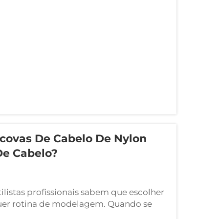
s de cuidados pessoais. Entre os
de escovas para cabelo, o aço inoxidável
ta resistência mecânica e facilidade de
ue exigem desempenho confiável e
covas De Cabelo De Nylon
De Cabelo?
ilistas profissionais sabem que escolher
quer rotina de modelagem. Quando se
tes tipos de cabelo, o Conjunto de Escovas