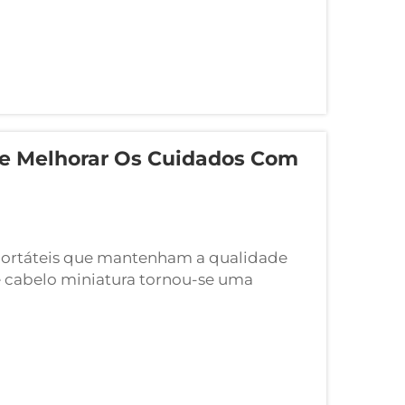
e Melhorar Os Cuidados Com
portáteis que mantenham a qualidade
e cabelo miniatura tornou-se uma
rizam os cuidados capilares enquanto
 negócios ou...