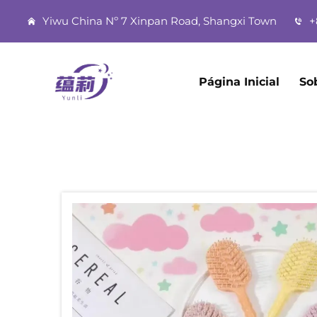
Yiwu China Nº 7 Xinpan Road, Shangxi Town
+
Página Inicial
So