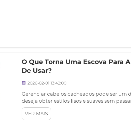
O Que Torna Uma Escova Para Al
De Usar?
2026-02-01 13:42:00
Gerenciar cabelos cacheados pode ser um d
deseja obter estilos lisos e suaves sem pass
alisadora para cabelos cacheados oferece 
VER MAIS
a conveniência de...