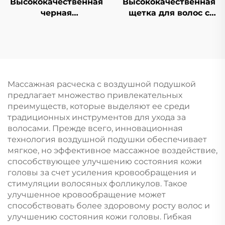
Высококачественная
Высококачественная
черная
щетка для волос с
антстатическая
логотипом,
гребенка из АБС-
экологичная
пластика, салонная
пластиковая прочная
щетка для вьющихся
модная оптовая
волос с ручкой из
продажа
пластика, с
обыкновенной
Массажная расческа с воздушной подушкой
логотипом, для
расчески, головка
предлагает множество привлекательных
домашнего
щетки для мытых
преимуществ, которые выделяют ее среди
использования
волос
традиционных инструментов для ухода за
волосами. Прежде всего, инновационная
технология воздушной подушки обеспечивает
мягкое, но эффективное массажное воздействие,
способствующее улучшению состояния кожи
головы за счет усиления кровообращения и
стимуляции волосяных фолликулов. Такое
улучшенное кровообращение может
способствовать более здоровому росту волос и
улучшению состояния кожи головы. Гибкая