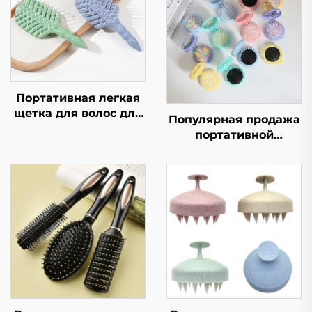
Портативная легкая
щетка для волос для
Популярная продажа
устранения
портативной
пушистости и
складной расчески-
выпрямления волос,
зеркала, карманная
расческа в форме
дорожная щетка для
кости, компактная и
волос из нейлонового
гигиеничная
пластика, расческа-
зеркало с
макаронными
пастельными
цветами и рисунком
для детей