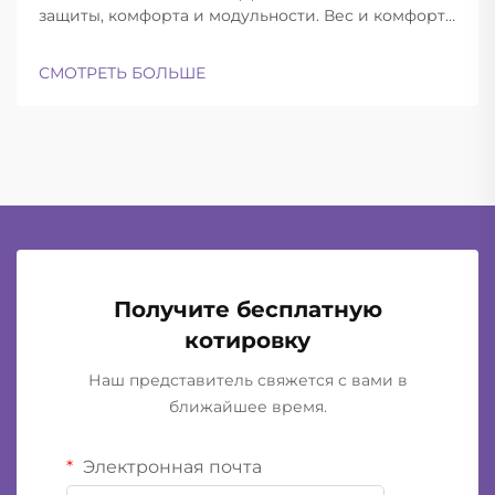
защиты, комфорта и модульности. Вес и комфорт
различных типов шлемов при длительной
эксплуатации. Современные баллистические
СМОТРЕТЬ БОЛЬШЕ
шлемы успешно находят баланс между
достаточной лёгкостью для ношения в течение
всего дня и при этом обеспечивают...
Получите бесплатную
котировку
Наш представитель свяжется с вами в
ближайшее время.
Электронная почта