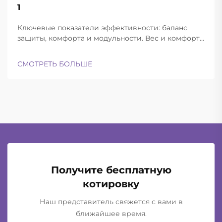
22
1
Aug
Ключевые показатели эффективности: баланс
защиты, комфорта и модульности. Вес и комфорт
различных типов шлемов при длительной
эксплуатации. Современные баллистические
СМОТРЕТЬ БОЛЬШЕ
шлемы успешно находят баланс между
достаточной лёгкостью для ношения в течение
всего дня и при этом обеспечивают...
Получите бесплатную
котировку
Наш представитель свяжется с вами в
ближайшее время.