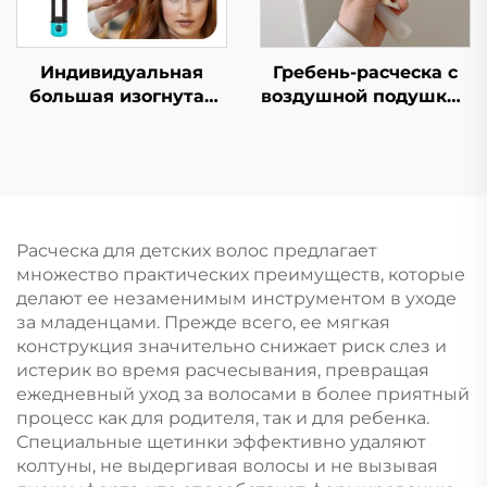
логотип, массажная
системой
щетка для волос
Индивидуальная
Гребень-расческа с
большая изогнутая
воздушной подушкой
щетка для волос с
в виде русалки-
жесткой щетиной,
принцессы для
верхняя
девочек портативный
выпрямляющая и
пушистый гребень в
массажная щетина
форме сердца с
для парика,
большой массажной
Расческа для детских волос предлагает
ребристый логотип в
воздушной подушкой
множество практических преимуществ, которые
комплекте
для ежедневного
делают ее незаменимым инструментом в уходе
использования
за младенцами. Прежде всего, ее мягкая
конструкция значительно снижает риск слез и
истерик во время расчесывания, превращая
ежедневный уход за волосами в более приятный
процесс как для родителя, так и для ребенка.
Специальные щетинки эффективно удаляют
колтуны, не выдергивая волосы и не вызывая