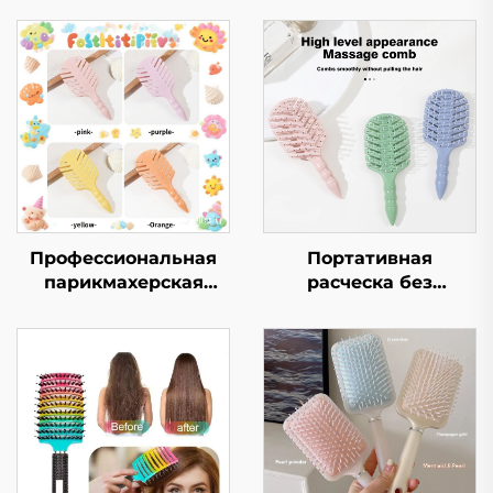
Профессиональная
Портативная
парикмахерская
расческа без
щетка для волос для
запутывания для
детей, макаронная
детей с густыми
расцветка, полая
волосами,
конструкция,
экологичная мягкая
овальная форма,
пластиковая щетка,
нейлоновый
нейлоновая пэддел
материал,
расческа с
индивидуальный
вентиляционной