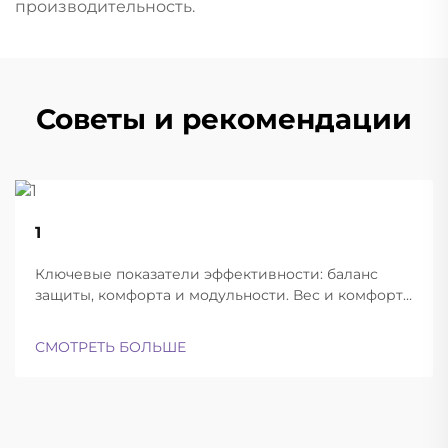
производительность.
Советы и рекомендации
22
1
Aug
Ключевые показатели эффективности: баланс
защиты, комфорта и модульности. Вес и комфорт
различных типов шлемов при длительной
эксплуатации. Современные баллистические
СМОТРЕТЬ БОЛЬШЕ
шлемы успешно находят баланс между
достаточной лёгкостью для ношения в течение
всего дня и при этом обеспечивают...