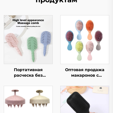
Портативная
Оптовая продажа
расческа без
макаронов с
запутывания для
подушкой
детей с густыми
безопасности, щетка
волосами,
для волос для
экологичная мягкая
студентов,
пластиковая щетка,
портативная
нейлоновая пэддел
воздушная щетка для