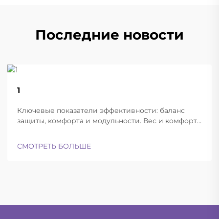
Последние новости
22
1
Aug
Ключевые показатели эффективности: баланс
защиты, комфорта и модульности. Вес и комфорт
различных типов шлемов при длительной
эксплуатации. Современные баллистические
СМОТРЕТЬ БОЛЬШЕ
шлемы успешно находят баланс между
достаточной лёгкостью для ношения в течение
всего дня и при этом обеспечивают...