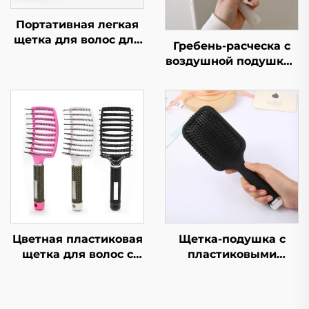
Портативная легкая
щетка для волос для
Гребень-расческа с
устранения
воздушной подушкой
пушистости и
в виде русалки-
выпрямления волос,
принцессы для
расческа в форме
девочек портативный
кости, компактная и
пушистый гребень в
гигиеничная
форме сердца с
большой массажной
воздушной подушкой
для ежедневного
использования
Цветная пластиковая
Щетка-подушка с
щетка для волос с
пластиковыми
логотипом, быстрая
щетинками, расческа
сушка, с выемкой,
для распутывания
изогнутая
волос,