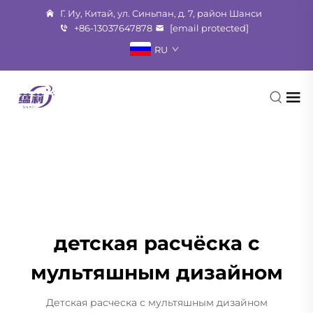
Г. Иу, Китай, ул. Синьпан, д. 7, район Шанси
+86-13037647878
[email protected]
RU
детская расчёска с
мультяшным дизайном
Детская расческа с мультяшным дизайном