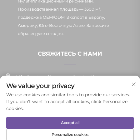
мультипликационными рисунками.
Производственная площадь — 3500 м²,
поддержка OEM/ODM. Экспорт в Европу,
Америку, Юго-Восточную Азию. Запросите
образец уже сегодня.
СВЯЖИТЕСЬ С НАМИ
Г. Иу, Китай, ул. Синьпан, д. 7, район Шанси
We value your privacy
+86-13037647878
We use cookies and similar tools to provide our services.
If you don't want to accept all cookies, click Personalize
[email protected]
cookies.
Accept all
© 2025 Иньпэнь Юньли товаров повседневного спроса г. Иу Co.,
Ltd. Все права защищены.
Политика конфиденциальности
Personalize cookies