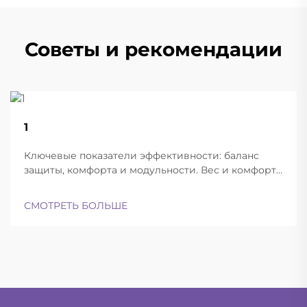
Советы и рекомендации
22
1
Aug
Ключевые показатели эффективности: баланс
защиты, комфорта и модульности. Вес и комфорт
различных типов шлемов при длительной
эксплуатации. Современные баллистические
СМОТРЕТЬ БОЛЬШЕ
шлемы успешно находят баланс между
достаточной лёгкостью для ношения в течение
всего дня и при этом обеспечивают...