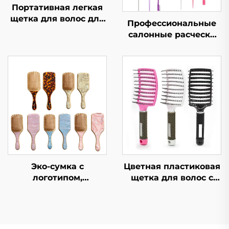
Портативная легкая
щетка для волос для
Профессиональные
устранения
салонные расчески
пушистости и
для устранения
выпрямления волос,
спутанности и
расческа в форме
детские щетки для
кости, компактная и
волос, щетка для
гигиеничная
прямых волос из
нержавеющей стали
Эко-сумка с
Цветная пластиковая
логотипом,
щетка для волос с
современный
логотипом, быстрая
инструмент для
сушка, с выемкой,
волос, натуральная
изогнутая
бамбуковая сумка-
вентиляция для