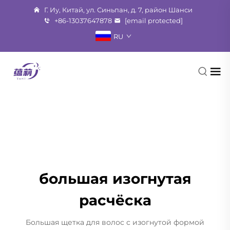
Г. Иу, Китай, ул. Синьпан, д. 7, район Шанси
+86-13037647878
[email protected]
RU
большая изогнутая
расчёска
Большая щетка для волос с изогнутой формой