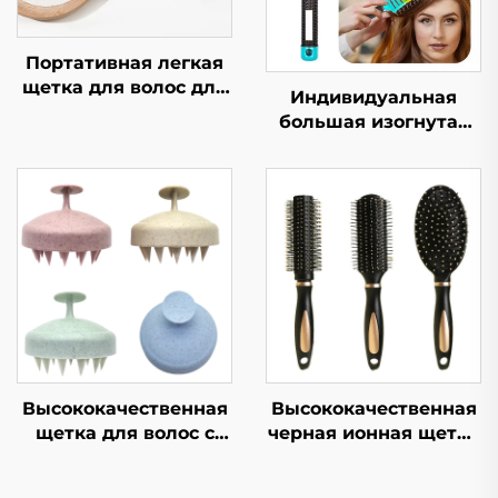
Портативная легкая
щетка для волос для
Индивидуальная
устранения
большая изогнутая
пушистости и
щетка для волос с
выпрямления волос,
жесткой щетиной,
расческа в форме
верхняя
кости, компактная и
выпрямляющая и
гигиеничная
массажная щетина
для парика,
ребристый логотип в
комплекте
Высококачественная
Высококачественная
щетка для волос с
черная ионная щетка
логотипом,
для волос из ABS-
экологичная
пластика и нейлона,