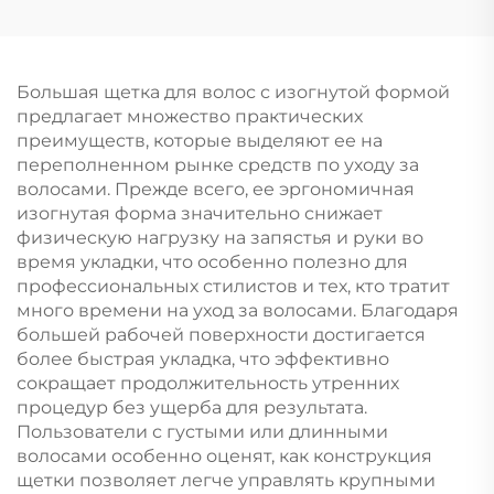
пластиковая прочная
набор щеток с
модная оптовая
воздушной
продажа
подушкой,
обыкновенной
массажная расческа
Большая щетка для волос с изогнутой формой
расчески, головка
с антистатической
предлагает множество практических
щетки для мытых
ребристой
преимуществ, которые выделяют ее на
волос
конструкцией для
переполненном рынке средств по уходу за
укладки вьющихся
волосами. Прежде всего, ее эргономичная
волос в салоне
изогнутая форма значительно снижает
физическую нагрузку на запястья и руки во
время укладки, что особенно полезно для
профессиональных стилистов и тех, кто тратит
много времени на уход за волосами. Благодаря
большей рабочей поверхности достигается
более быстрая укладка, что эффективно
сокращает продолжительность утренних
процедур без ущерба для результата.
Пользователи с густыми или длинными
волосами особенно оценят, как конструкция
щетки позволяет легче управлять крупными