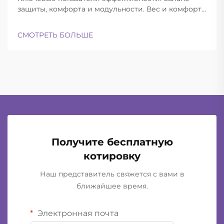
защиты, комфорта и модульности. Вес и комфорт
различных типов шлемов при длительной
эксплуатации. Современные баллистические
СМОТРЕТЬ БОЛЬШЕ
шлемы успешно находят баланс между
достаточной лёгкостью для ношения в течение
всего дня и при этом обеспечивают...
Получите бесплатную
котировку
Наш представитель свяжется с вами в
ближайшее время.
Электронная почта