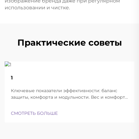
изображение бренда даже при регулярном
использовании и чистке.
Практические советы
22
1
Aug
Ключевые показатели эффективности: баланс
защиты, комфорта и модульности. Вес и комфорт
различных типов шлемов при длительной
эксплуатации. Современные баллистические
СМОТРЕТЬ БОЛЬШЕ
шлемы успешно находят баланс между
достаточной лёгкостью для ношения в течение
всего дня и при этом обеспечивают...