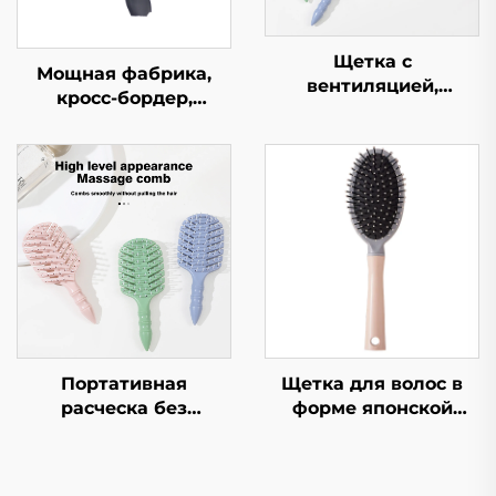
Щетка с
Мощная фабрика,
вентиляцией,
кросс-бордер,
эргономичный
хромирование,
массажер для кожи
красная кожа,
головы, изделия для
массаж бороды,
волос, не
предотвращение
запутывающиеся,
спутывания, мягкая и
легкие,
гладкая расческа
антистатические
щетки для волос
Портативная
Щетка для волос в
расческа без
форме японской
запутывания для
вишни, пушистая,
детей с густыми
ребристая, высокая
волосами,
черепная, большая