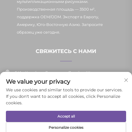
мультипликационными рисунками.
Производственная площадь — 3500 м²,
поддержка OEM/ODM. Экспорт в Европу,
Америку, Юго-Восточную Азию. Запросите
образец уже сегодня.
СВЯЖИТЕСЬ С НАМИ
Г. Иу, Китай, ул. Синьпан, д. 7, район Шанси
We value your privacy
+86-13037647878
We use cookies and similar tools to provide our services.
If you don't want to accept all cookies, click Personalize
[email protected]
cookies.
Accept all
© 2025 Иньпэнь Юньли товаров повседневного спроса г. Иу Co.,
Ltd. Все права защищены.
Политика конфиденциальности
Personalize cookies