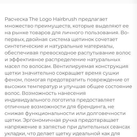
экологичная мягкая
изогнутая, для
пластиковая щетка,
укладки вьющихся
нейлоновая пэддел
волос, комфортная,
Расческа The Logo Hairbrush предлагает
расческа с
нейлоновая, модная,
множество преимуществ, которые выделяют ее
вентиляционной
для женщин, для
на рынке товаров для личного пользования. Во-
системой
домашнего
первых, двойная система щетинок сочетает
использования
синтетические и натуральные материалы,
обеспечивая превосходное распутывание волос
и эффективное распределение натуральных
масел по волосам. Вентилируемая конструкция
щетки значительно сокращает время сушки
феном, помогая предотвратить повреждение от
высоких температур и улучшая общее состояние
волос. Возможность нанесения
индивидуального логотипа предоставляет
отличные возможности для брендинга, не
снижая функциональности или долговечности
щетки. Эргономичная ручка предотвращает
напряжение в запястье при длительных сеансах
укладки, что делает щетку идеальной как для