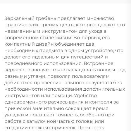
выпрямляющая и
вентиляция для
массажная щетина
запутанных волос
для парика,
Зеркальный гребень предлагает множество
ребристый логотип в
практических преимуществ, которые делают его
комплекте
незаменимым инструментом для ухода в
современном стиле жизни. Во-первых, его
компактный дизайн объединяет два
необходимых предмета в одном устройстве, что
делает его идеальным для путешествий и
повседневного использования. Встроенное
зеркало позволяет точно укладывать волосы под
разными углами, позволяя пользователям
добиваться профессионального результата без
необходимости использования дополнительных
инструментов или помощи. Удобство
одновременного расчесывания и контроля за
прической значительно сокращает время
укладки и повышает точность, особенно при
работе с затылочной частью головы или
создании сложных причесок. Прочность