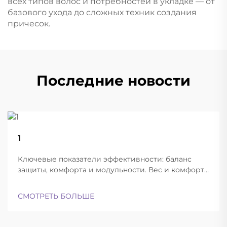
всех типов волос и потребностей в укладке — от
базового ухода до сложных техник создания
причесок.
Последние новости
22
1
Aug
Ключевые показатели эффективности: баланс
защиты, комфорта и модульности. Вес и комфорт
различных типов шлемов при длительной
эксплуатации. Современные баллистические
СМОТРЕТЬ БОЛЬШЕ
шлемы успешно находят баланс между
достаточной лёгкостью для ношения в течение
всего дня и при этом обеспечивают...