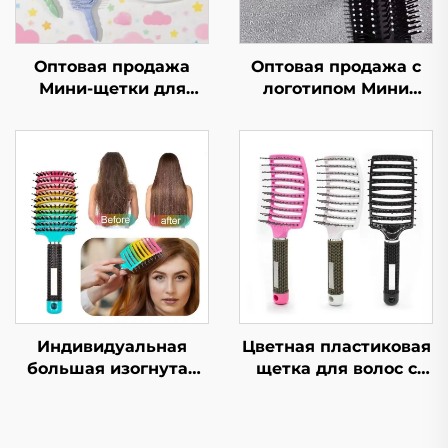
Оптовая продажа
Оптовая продажа с
Мини-щетки для
логотипом Мини
волос и щетки для
складная расческа с
выпрямления
зеркальцем для
вьющихся волос для
макияжа
детей Пластиковая
Симпатичный дизайн
нейлоновая
в виде мультяшного
маленькая
персонажа
массажная щетка для
Пластиковая ручка
головы
складная щетка для
волос
Индивидуальная
Цветная пластиковая
большая изогнутая
щетка для волос с
щетка для волос с
логотипом, быстрая
жесткой щетиной,
сушка, с выемкой,
верхняя
изогнутая