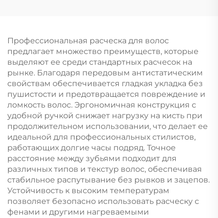
пластика, салонная
волос,
щетка для вьющихся
индивидуальная
волос с ручкой из
расческа с логотипом
пластика, с
Профессиональная расческа для волос
логотипом, для
предлагает множество преимуществ, которые
домашнего
выделяют ее среди стандартных расчесок на
использования
рынке. Благодаря передовым антистатическим
свойствам обеспечивается гладкая укладка без
пушистости и предотвращается повреждение и
ломкость волос. Эргономичная конструкция с
удобной ручкой снижает нагрузку на кисть при
продолжительном использовании, что делает ее
идеальной для профессиональных стилистов,
работающих долгие часы подряд. Точное
расстояние между зубьями подходит для
различных типов и текстур волос, обеспечивая
стабильное распутывание без рывков и зацепов.
Устойчивость к высоким температурам
позволяет безопасно использовать расческу с
фенами и другими нагреваемыми