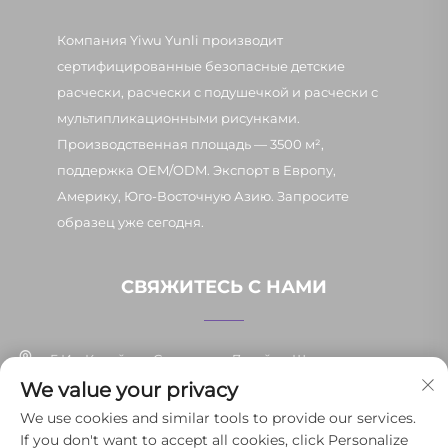
Компания Yiwu Yunli производит
сертифицированные безопасные детские
расчески, расчески с подушечкой и расчески с
мультипликационными рисунками.
Производственная площадь — 3500 м²,
поддержка OEM/ODM. Экспорт в Европу,
Америку, Юго-Восточную Азию. Запросите
образец уже сегодня.
СВЯЖИТЕСЬ С НАМИ
Г. Иу, Китай, ул. Синьпан, д. 7, район Шанси
We value your privacy
+86-13037647878
We use cookies and similar tools to provide our services.
If you don't want to accept all cookies, click Personalize
[email protected]