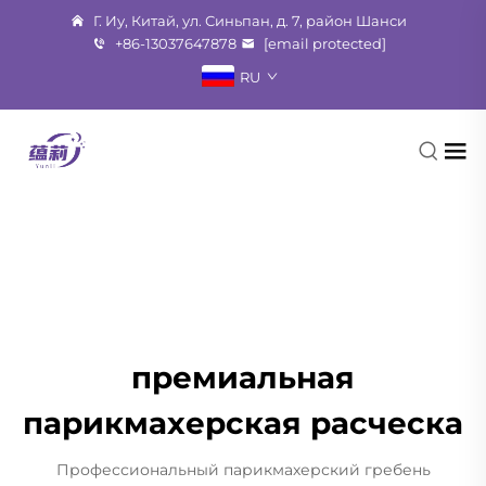
Г. Иу, Китай, ул. Синьпан, д. 7, район Шанси
+86-13037647878
[email protected]
RU
премиальная
парикмахерская расческа
Профессиональный парикмахерский гребень