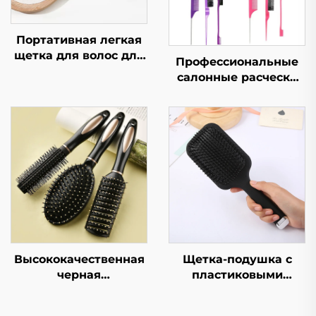
Портативная легкая
щетка для волос для
Профессиональные
устранения
салонные расчески
пушистости и
для устранения
выпрямления волос,
спутанности и
расческа в форме
детские щетки для
кости, компактная и
волос, щетка для
гигиеничная
прямых волос из
нержавеющей стали
Высококачественная
Щетка-подушка с
черная
пластиковыми
антстатическая
щетинками, расческа
гребенка из АБС-
для распутывания