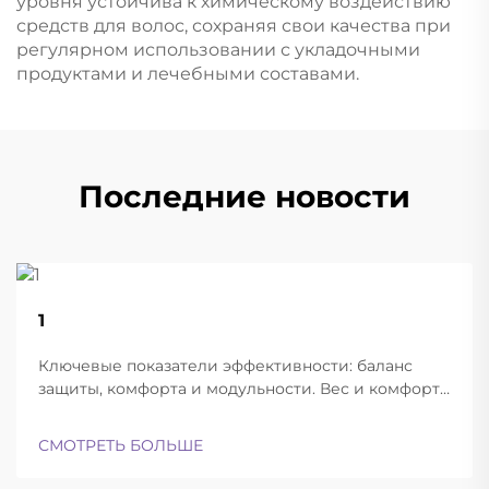
уровня устойчива к химическому воздействию
средств для волос, сохраняя свои качества при
регулярном использовании с укладочными
продуктами и лечебными составами.
Последние новости
22
1
Aug
Ключевые показатели эффективности: баланс
защиты, комфорта и модульности. Вес и комфорт
различных типов шлемов при длительной
эксплуатации. Современные баллистические
СМОТРЕТЬ БОЛЬШЕ
шлемы успешно находят баланс между
достаточной лёгкостью для ношения в течение