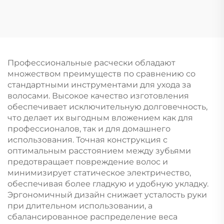
вишни, пушистая,
подушкой
ребристая, высокая
безопасности, щетка
черепная, большая
для волос для
изогнутая, для
студентов,
укладки вьющихся
портативная
волос, комфортная,
воздушная щетка для
Профессиональные расчески обладают
нейлоновая, модная,
женщин, массажная
множеством преимуществ по сравнению со
для женщин, для
щетка
стандартными инструментами для ухода за
домашнего
волосами. Высокое качество изготовления
использования
обеспечивает исключительную долговечность,
что делает их выгодным вложением как для
профессионалов, так и для домашнего
использования. Точная конструкция с
оптимальным расстоянием между зубьями
предотвращает повреждение волос и
минимизирует статическое электричество,
обеспечивая более гладкую и удобную укладку.
Эргономичный дизайн снижает усталость руки
при длительном использовании, а
сбалансированное распределение веса