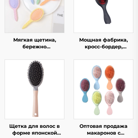
Мягкая щетина,
Мощная фабрика,
бережно
кросс-бордер,
распутывающая
хромирование,
волосы, массажер
красная кожа,
для головы с
массаж бороды,
воздушной подушкой
предотвращение
для роста волос,
спутывания, мягкая и
товары для волос,
гладкая расческа
расческа
Щетка для волос в
Оптовая продажа
форме японской
макаронов с