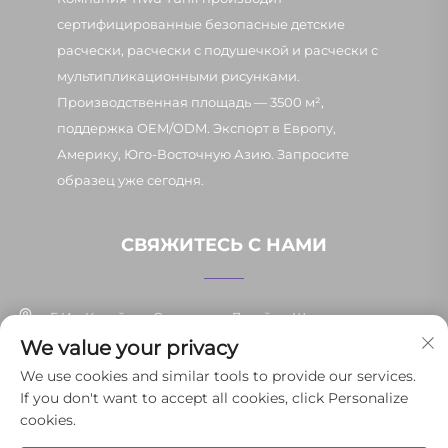
сертифицированные безопасные детские
расчески, расчески с подушечкой и расчески с
мультипликационными рисунками.
Производственная площадь — 3500 м²,
поддержка OEM/ODM. Экспорт в Европу,
Америку, Юго-Восточную Азию. Запросите
образец уже сегодня.
СВЯЖИТЕСЬ С НАМИ
Г. Иу, Китай, ул. Синьпан, д. 7, район Шанси
We value your privacy
+86-13037647878
We use cookies and similar tools to provide our services.
If you don't want to accept all cookies, click Personalize
[email protected]
cookies.