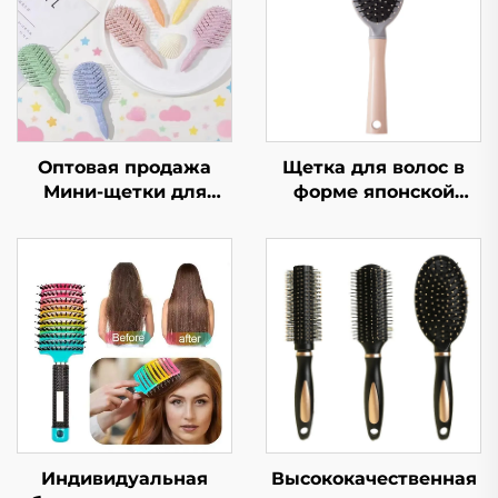
Оптовая продажа
Щетка для волос в
Мини-щетки для
форме японской
волос и щетки для
вишни, пушистая,
выпрямления
ребристая, высокая
вьющихся волос для
черепная, большая
детей Пластиковая
изогнутая, для
нейлоновая
укладки вьющихся
маленькая
волос, комфортная,
массажная щетка для
нейлоновая, модная,
головы
для женщин, для
домашнего
использования
Индивидуальная
Высококачественная