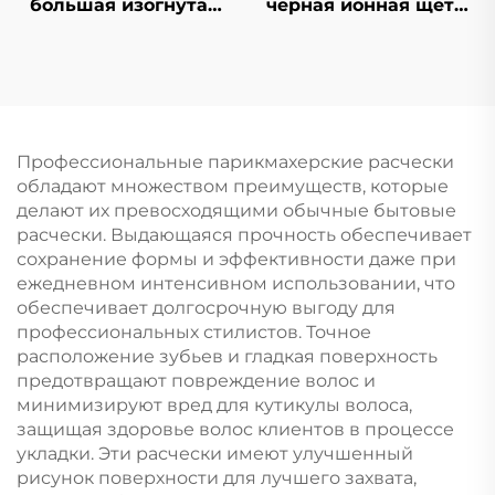
большая изогнутая
черная ионная щетка
щетка для волос с
для волос из ABS-
жесткой щетиной,
пластика и нейлона,
верхняя
набор щеток с
выпрямляющая и
воздушной
массажная щетина
подушкой,
для парика,
массажная расческа
Профессиональные парикмахерские расчески
ребристый логотип в
с антистатической
обладают множеством преимуществ, которые
комплекте
ребристой
делают их превосходящими обычные бытовые
конструкцией для
расчески. Выдающаяся прочность обеспечивает
укладки вьющихся
сохранение формы и эффективности даже при
волос в салоне
ежедневном интенсивном использовании, что
обеспечивает долгосрочную выгоду для
профессиональных стилистов. Точное
расположение зубьев и гладкая поверхность
предотвращают повреждение волос и
минимизируют вред для кутикулы волоса,
защищая здоровье волос клиентов в процессе
укладки. Эти расчески имеют улучшенный
рисунок поверхности для лучшего захвата,