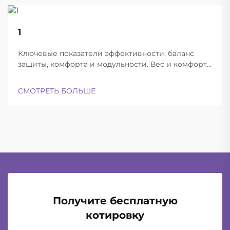
22
1
Aug
Ключевые показатели эффективности: баланс
защиты, комфорта и модульности. Вес и комфорт
различных типов шлемов при длительной
эксплуатации. Современные баллистические
СМОТРЕТЬ БОЛЬШЕ
шлемы успешно находят баланс между
достаточной лёгкостью для ношения в течение
всего дня и при этом обеспечивают...
Получите бесплатную
котировку