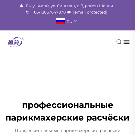
Г. Иу, Китай, ул. Синьпан, д. 7, район Шанси
+86-13037647878
[email protected]
RU
профессиональные
парикмахерские расчёски
Профессиональные парикмахерские расчески