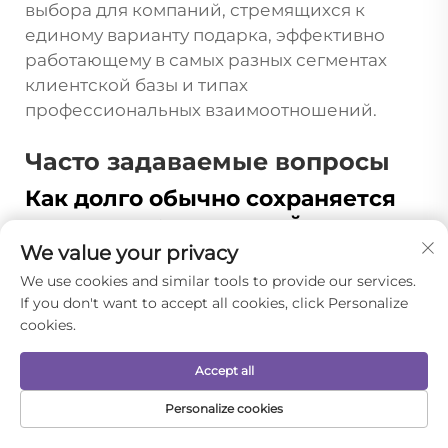
выбора для компаний, стремящихся к
единому варианту подарка, эффективно
работающему в самых разных сегментах
клиентской базы и типах
профессиональных взаимоотношений.
Часто задаваемые вопросы
Как долго обычно сохраняется
персонализированный логотип
на расчёске
We value your privacy
Срок службы фирменных логотипов на
We use cookies and similar tools to provide our services.
расческах для волос в первую очередь
If you don't want to accept all cookies, click Personalize
зависит от способа нанесения и качества
cookies.
материалов, используемых при
Accept all
производстве. Высококачественная
гравировка и профессиональные методы
Personalize cookies
печати позволяют сохранять видимость и
ГЛАВНАЯ
ЭЛЕКТРОННАЯ
ПРОДУКЦИЯ
ТЕЛ.
СТРАНИЦА
ПОЧТА