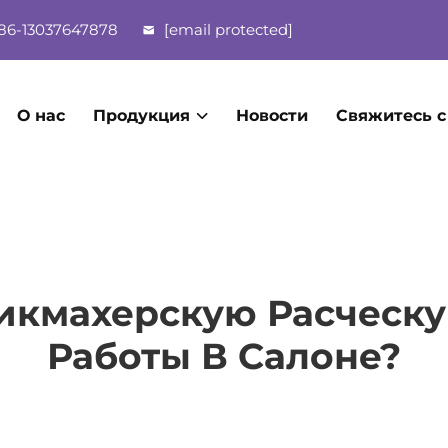
86-13037647878
[email protected]
О нас
Продукция
Новости
Свяжитесь с
икмахерскую Расческ
Работы В Салоне?