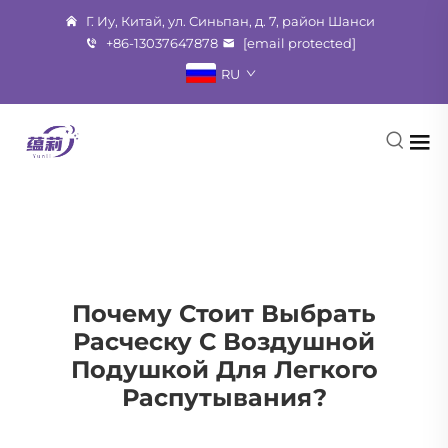
Г. Иу, Китай, ул. Синьпан, д. 7, район Шанси
+86-13037647878
[email protected]
RU
Почему Стоит Выбрать
Расческу С Воздушной
Подушкой Для Легкого
Распутывания?