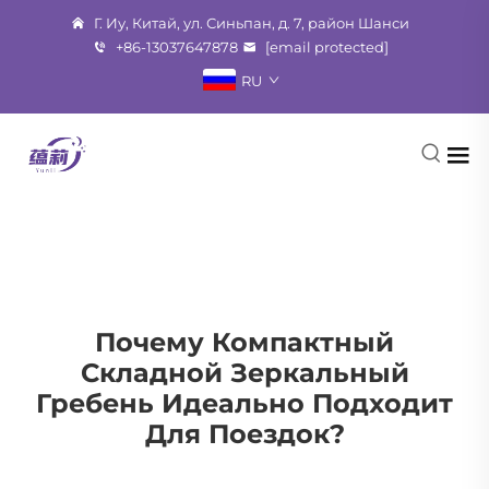
Г. Иу, Китай, ул. Синьпан, д. 7, район Шанси
+86-13037647878
[email protected]
RU
Почему Компактный
Складной Зеркальный
Гребень Идеально Подходит
Для Поездок?