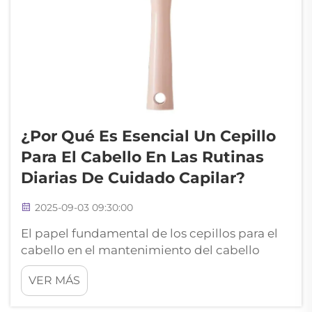
¿Por Qué Es Esencial Un Cepillo
Para El Cabello En Las Rutinas
Diarias De Cuidado Capilar?
2025-09-03 09:30:00
El papel fundamental de los cepillos para el
cabello en el mantenimiento del cabello
saludable. Cuando se trata del cuidado diario
VER MÁS
del cabello, hay una herramienta que destaca
por ser insustituible: el cepillo para el cabello.