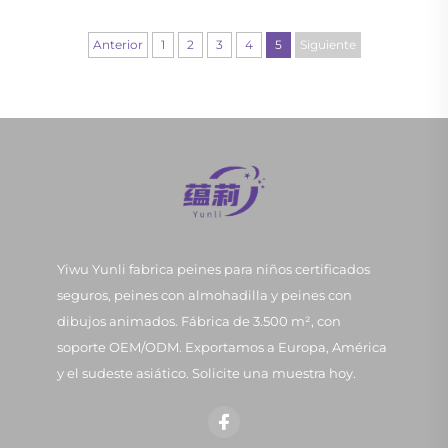
Este instrumento esencial de aseo hace
mucho más que simplemente desenredar tu
Anterior
1
2
3
4
5
Siguiente
cabello. Un buen cepillo para el cabello...
Yiwu Yunli fabrica peines para niños certificados
seguros, peines con almohadilla y peines con
dibujos animados. Fábrica de 3.500 m², con
soporte OEM/ODM. Exportamos a Europa, América
y el sudeste asiático. Solicite una muestra hoy.