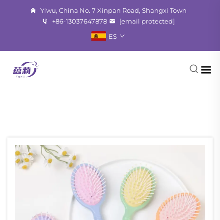
Yiwu, China No. 7 Xinpan Road, Shangxi Town
+86-13037647878
[email protected]
ES