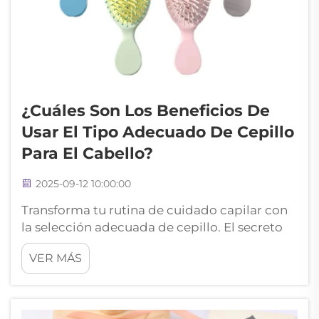
¿Cuáles Son Los Beneficios De
Usar El Tipo Adecuado De Cepillo
Para El Cabello?
2025-09-12 10:00:00
Transforma tu rutina de cuidado capilar con
la selección adecuada de cepillo. El secreto
para lograr un cabello sano y brillante a
VER MÁS
menudo reside en la herramienta más pasada
por alto en nuestra rutina diaria de aseo: el
cepillo para el cabello. Comprender y
seleccionar el tipo correcto de cepillo