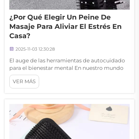
¿Por Qué Elegir Un Peine De
Masaje Para Aliviar El Estrés En
Casa?
2025-11-03 12:30:28
El auge de las herramientas de autocuidado
para el bienestar mental En nuestro mundo
moderno acelerado, encontrar formas
VER MÁS
efectivas de relajarse y reducir el estrés se ha
vuelto más crucial que nunca. Entre las
diversas herramientas de autocuidado que
ganan popularidad, el peine de masaje ha
surgido como un...