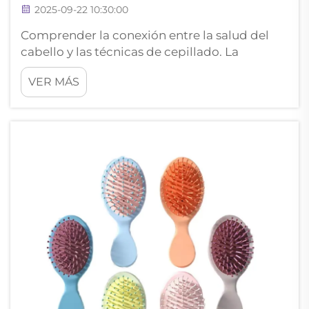
2025-09-22 10:30:00
Comprender la conexión entre la salud del
cabello y las técnicas de cepillado. La
relación entre tu cepillo y la salud de tu
VER MÁS
cabello es más importante de lo que podrías
imaginar. Cada pasada del cepillo puede
nutrir tu cabello o, por el contrario, dañarlo...