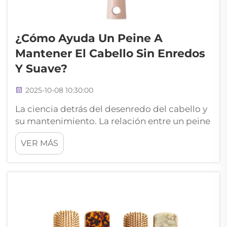
¿Cómo Ayuda Un Peine A
Mantener El Cabello Sin Enredos
Y Suave?
2025-10-08 10:30:00
La ciencia detrás del desenredo del cabello y
su mantenimiento. La relación entre un peine
y el cabello sano va mucho más allá del
VER MÁS
simple arreglo. Esta herramienta esencial ha
evolucionado durante miles de años, desde
utensilios primitivos de madera hasta los
sofisticados dispositivos actuales...