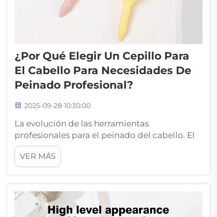
¿Por Qué Elegir Un Cepillo Para
El Cabello Para Necesidades De
Peinado Profesional?
2025-09-28 10:30:00
La evolución de las herramientas
profesionales para el peinado del cabello. El
arte del peinado ha transformado
VER MÁS
drásticamente a lo largo de los siglos, y el
sencillo cepillo para el cabello se ha
convertido en una de las herramientas más
esenciales tanto en salones profesionales
como en rutinas de cuidado personal en el
hogar. Fr...