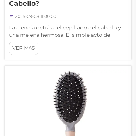
Cabello?
2025-09-08 11:00:00
La ciencia detrás del cepillado del cabello y
una melena hermosa. El simple acto de
cepillarte el cabello puede transformar tu
VER MÁS
pelo de opaco y sin vida a brillante y sedoso.
Un cepillo de alta calidad es algo más que
una herramienta de peinado: es un
componente vital para...