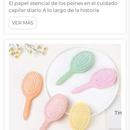
El papel esencial de los peines en el cuidado
capilar diario A lo largo de la historia
humana, el humilde peine ha permanecido
VER MÁS
como una herramienta indispensable para
mantener un cabello sano y bien arreglado.
Desde las antiguas civilizaciones hasta la
época moderna, este instrumento simple
pero efectivo h...