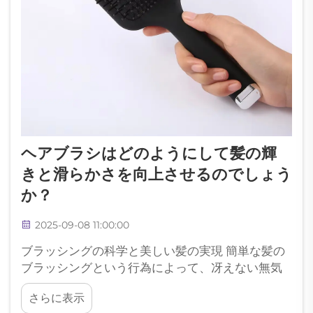
ヘアブラシはどのようにして髪の輝
きと滑らかさを向上させるのでしょう
か？
2025-09-08 11:00:00
ブラッシングの科学と美しい髪の実現 簡単な髪の
ブラッシングという行為によって、冴えない無気
力な髪から、光沢がありなめらかな髪へと変貌さ
さらに表示
せることが可能です。高品質なヘアブラシはスタ