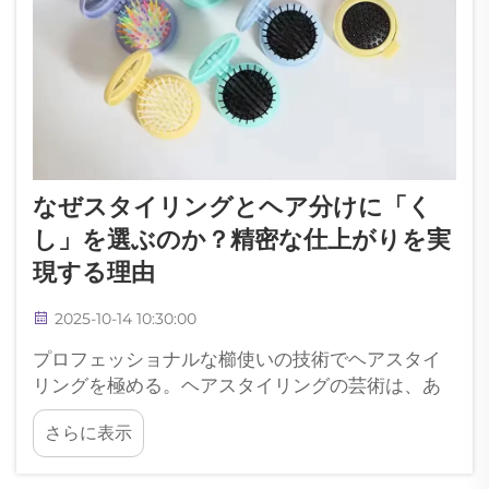
なぜスタイリングとヘア分けに「く
し」を選ぶのか？精密な仕上がりを実
現する理由
2025-10-14 10:30:00
プロフェッショナルな櫛使いの技術でヘアスタイ
リングを極める。ヘアスタイリングの芸術は、あ
らゆるスタイリストの道具の中でも最も基本的な
さらに表示
ものから始まります——それは精密なコームで
す。この必需品は、単なる身だしなみ用具から洗