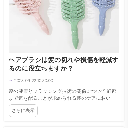
ヘアブラシは髪の切れや損傷を軽減す
るのに役立ちますか？
2025-09-22 10:30:00
髪の健康とブラッシング技術の関係について 細部
まで気を配ることが求められる髪のケアにおい
て、ヘアブラシと髪の健康の関係は、あなたが思
さらに表示
っている以上に重要です。ヘアブラシでの一回一
回のストロークが、髪を健やかに保つ効果を持つ
一方で、逆にダメージを与える可能性もありま