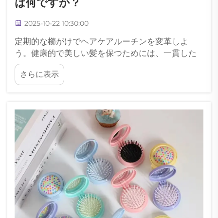
は何ですか？
2025-10-22 10:30:00
定期的な櫛がけでヘアケアルーチンを変革しよ
う。健康的で美しい髪を保つためには、一貫した
ヘアケア regimen が不可欠です。そしてその中心
さらに表示
にあるのが、最も基本的でありながら強力なツー
ルである櫛です。櫛を使うことによって...