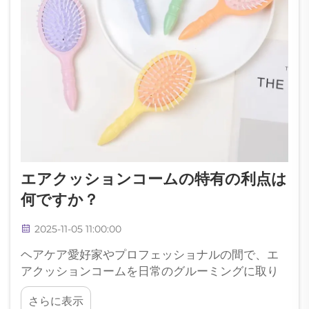
エアクッションコームの特有の利点は
何ですか？
2025-11-05 11:00:00
ヘアケア愛好家やプロフェッショナルの間で、エ
アクッションコームを日常のグルーミングに取り
入れることによる顕著なメリットが注目されてい
さらに表示
ます。この革新的なヘアツールは、従来のブラッ