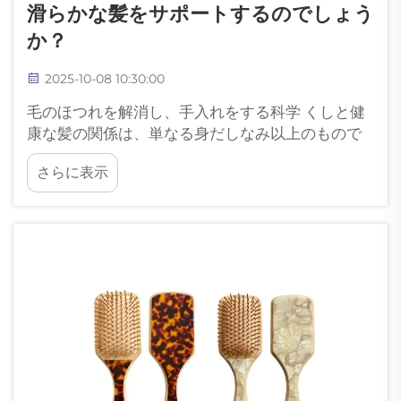
滑らかな髪をサポートするのでしょう
か？
2025-10-08 10:30:00
毛のほつれを解消し、手入れをする科学 くしと健
康な髪の関係は、単なる身だしなみ以上のもので
ある。この必需品は何千年もの間進化を遂げてお
さらに表示
り、原始的な木製の道具から、今日の洗練された
デ...