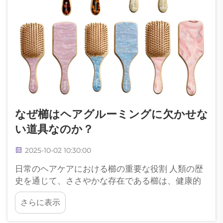
なぜ櫛はヘアグルーミングに欠かせな
い道具なのか？
2025-10-02 10:30:00
日常のヘアケアにおける櫛の重要な役割 人類の歴
史を通じて、ささやかな存在である櫛は、健康的
で整った髪を保つための不可欠な道具として常に
さらに表示
存在してきました。古代文明から現代に至るま
で、このシンプルでありながら効果的な道具は...