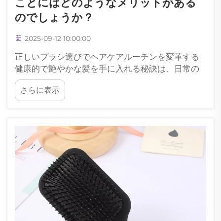
ことにはどのようなメリットがある
のでしょうか？
2025-09-12 10:00:00
正しいブラシ選びでヘアケアルーチンを変革する
健康的で艶やかな髪を手に入れる秘訣は、日常の
グルーミングルーチンで最も見過ごされがちなツ
さらに表示
ール——ヘアブラシ——にあります。適切なタイ
プのヘアブラシを理解し選ぶことで…