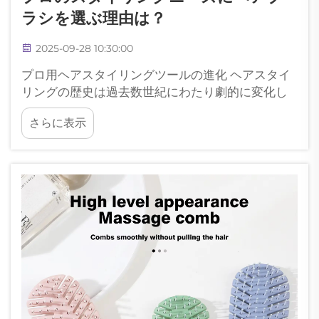
ラシを選ぶ理由は？
2025-09-28 10:30:00
プロ用ヘアスタイリングツールの進化 ヘアスタイ
リングの歴史は過去数世紀にわたり劇的に変化し
てきました。その中で、シンプルなヘアブラシは
さらに表示
プロのサロンや家庭でのケアにおいて最も重要な
ツールの一つとして登場しました。Fr...