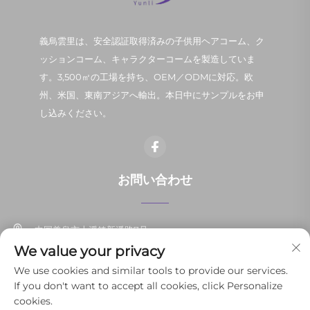
義烏雲里は、安全認証取得済みの子供用ヘアコーム、ク
ッションコーム、キャラクターコームを製造していま
す。3,500㎡の工場を持ち、OEM／ODMに対応。欧
州、米国、東南アジアへ輸出。本日中にサンプルをお申
し込みください。
お問い合わせ
中国義烏市上溪鎮新潘路7号
We value your privacy
+86-13037647878
We use cookies and similar tools to provide our services.
If you don't want to accept all cookies, click Personalize
[email protected]
cookies.