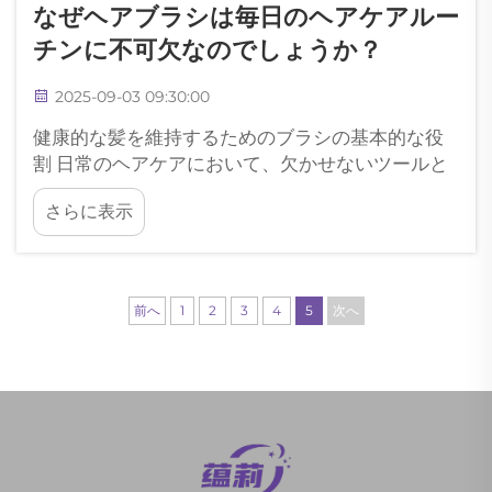
なぜヘアブラシは毎日のヘアケアルー
チンに不可欠なのでしょうか？
2025-09-03 09:30:00
健康的な髪を維持するためのブラシの基本的な役
割 日常のヘアケアにおいて、欠かせないツールと
して特に際立っているのがヘアブラシです。この
さらに表示
必需品のグルーミング道具は、単に髪の毛をとか
す以上の働きを持っています。高品質のブラシを
使用することで、頭皮の血行を促進し、髪に自然
なツヤを与え、汚れや余分な皮脂を取り除く効果
前へ
1
2
3
4
5
次へ
があります。