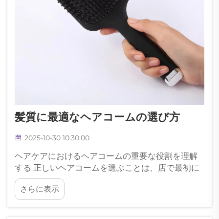
髪質に最適なヘアコームの選び方
2025-10-30 10:30:00
ヘアケアにおけるヘアコームの重要な役割を理解
する 正しいヘアコームを選ぶことは、店で最初に
目にしたものを手に取るだけ以上の意味がありま
さらに表示
す。適切なヘアコームは、毎日のグルーミングル
ーチンにおいて基本的なツールとして機能し、直
接的に...