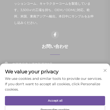
ッションコーム、キャラクターコームを製造していま
す。3,500㎡の工場を持ち、OEM／ODMに対応。欧
州、米国、東南アジアへ輸出。本日中にサンプルをお申
し込みください。
お問い合わせ
中国義烏市上溪鎮新潘路7号
We value your privacy
+86-13037647878
We use cookies and similar tools to provide our services.
If you don't want to accept all cookies, click Personalize
[email protected]
cookies.
Accept all
Copyright © 2026 Yiwu Yunli Daily Necessities Co., Ltd. すべての権利を
保有。
プライバシーポリシー
Personalize cookies