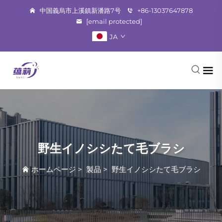
中国義烏市上溪鎮新潘路7号
+86-13037647878
[email protected]
JA
野生イノシシたて毛ブラシ
ホームページ
>
製品
>
野生イノシシたて毛ブラシ