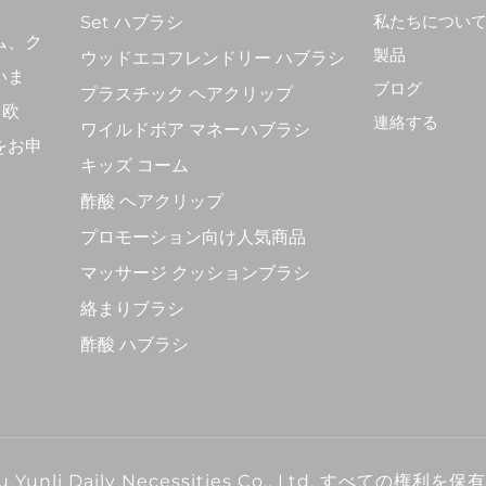
私たちについ
Set ハブラシ
ム、ク
製品
ウッドエコフレンドリー ハブラシ
いま
ブログ
プラスチック ヘアクリップ
。欧
連絡する
ワイルドボア マネーハブラシ
をお申
キッズ コーム
酢酸 ヘアクリップ
プロモーション向け人気商品
マッサージ クッションブラシ
絡まりブラシ
酢酸 ハブラシ
wu Yunli Daily Necessities Co., Ltd. すべての権利を