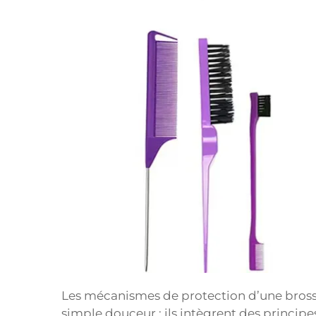
Les mécanismes de protection d’une bross
simple douceur : ils intègrent des principes 