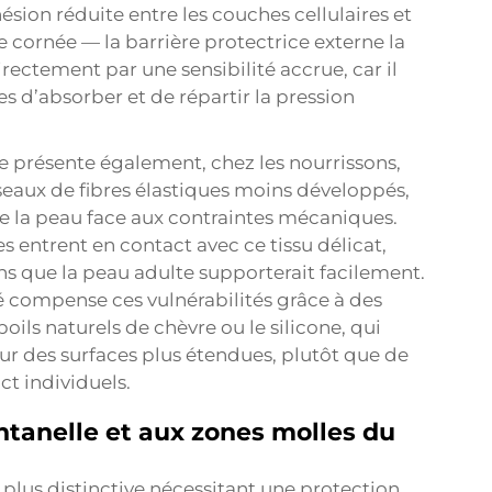
ésion réduite entre les couches cellulaires et
ornée — la barrière protectrice externe la
directement par une sensibilité accrue, car il
s d’absorber et de répartir la pression
 présente également, chez les nourrissons,
seaux de fibres élastiques moins développés,
de la peau face aux contraintes mécaniques.
s entrent en contact avec ce tissu délicat,
s que la peau adulte supporterait facilement.
 compense ces vulnérabilités grâce à des
poils naturels de chèvre ou le silicone, qui
 sur des surfaces plus étendues, plutôt que de
ct individuels.
ontanelle et aux zones molles du
 plus distinctive nécessitant une protection