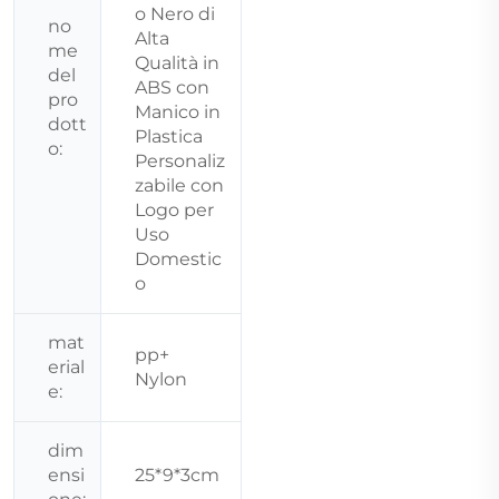
o Nero di
no
Alta
me
Qualità in
del
ABS con
pro
Manico in
dott
Plastica
o:
Personaliz
zabile con
Logo per
Uso
Domestic
o
mat
pp+
erial
Nylon
e:
dim
ensi
25*9*3cm