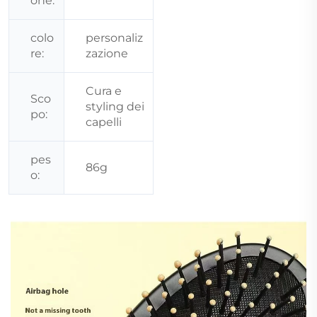
one:
colo
personaliz
re:
zazione
Cura e
Sco
styling dei
po:
capelli
pes
86g
o: