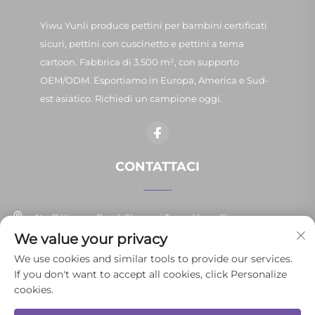
Yiwu Yunli produce pettini per bambini certificati
sicuri, pettini con cuscinetto e pettini a tema
cartoon. Fabbrica di 3.500 m², con supporto
OEM/ODM. Esportiamo in Europa, America e Sud-
est asiatico. Richiedi un campione oggi.
CONTATTACI
No. 7 Xinpan Road, Shangxi Town, Yiwu, Cina
We value your privacy
+86-13037647878
We use cookies and similar tools to provide our services.
If you don't want to accept all cookies, click Personalize
[email protected]
cookies.