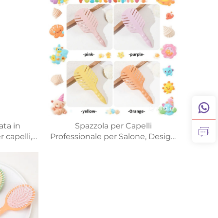
ata in
Spazzola per Capelli
 capelli,
Professionale per Salone, Design
, anti-
Macaron per Bambini, Forma
giare le
Ovale Cava, Materiale in Nylon,
osso
Personalizzazione con Logo