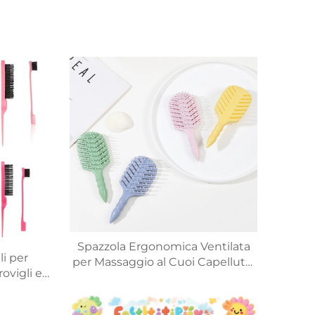
Spazzola Ergonomica Ventilata
li per
per Massaggio al Cuoi Capelluto,
ovigli e
Antinodo, Leggera e Antistatica
er bambini
azzola per