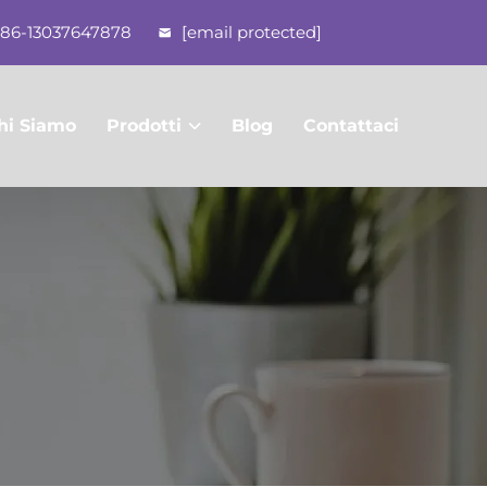
86-13037647878
[email protected]
hi Siamo
Prodotti
Blog
Contattaci