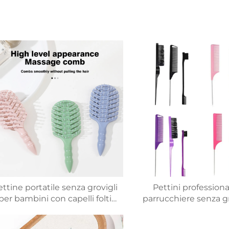
ettine portatile senza grovigli
Pettini professiona
per bambini con capelli folti
parrucchiere senza gr
Materiale plastica ecologico
spazzole per capelli p
orbido Spazzola in nylon con
in acciaio inox con sp