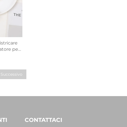
stricare
atore per
uscinetto
a crescita
r capelli
elli
Successivo
TI
CONTATTACI