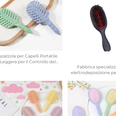
entola Caratteristica ventilata
capelli lisci
pazzola per Capelli Portatile
Leggera per il Controllo del
Fabbrica specializz
spo e per Raddrizzare i Capelli
elettrodeposizione per
Pettine a Forma di Osso
morbido e scorrevole
Compatto e Igienico
groviglio, per massag
basette, colore r