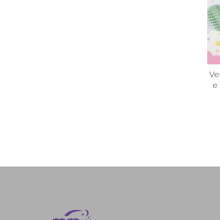
Ve
e
Ba
M