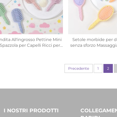
ndita All'ingrosso Pettine Mini
Setole morbide per di
 Spazzola per Capelli Ricci per
senza sforzo Massaggi
mbini in Plastica e Nylon per
cuoio capelluto con c
assaggio al Cuoio Capelluto
d'aria per bambini per l
dei capelli Prodotti pe
Spazzola per cap
Precedente
1
2
I NOSTRI PRODOTTI
COLLEGAMEN