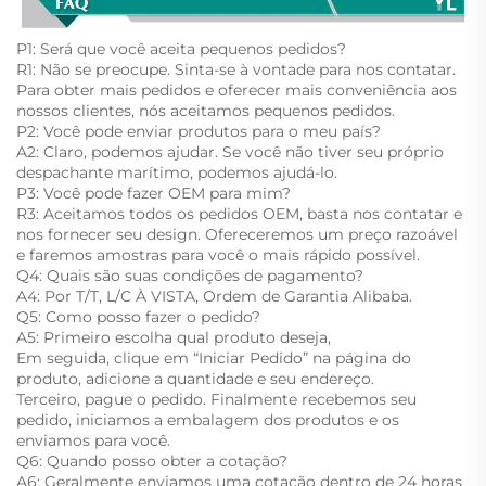
P1: Será que você aceita pequenos pedidos?
R1: Não se preocupe. Sinta-se à vontade para nos contatar.
Para obter mais pedidos e oferecer mais conveniência aos
nossos clientes, nós aceitamos pequenos pedidos.
P2: Você pode enviar produtos para o meu país?
A2: Claro, podemos ajudar. Se você não tiver seu próprio
despachante marítimo, podemos ajudá-lo.
P3: Você pode fazer OEM para mim?
R3: Aceitamos todos os pedidos OEM, basta nos contatar e
nos fornecer seu design. Ofereceremos um preço razoável
e faremos amostras para você o mais rápido possível.
Q4: Quais são suas condições de pagamento?
A4: Por T/T, L/C À VISTA, Ordem de Garantia Alibaba.
Q5: Como posso fazer o pedido?
A5: Primeiro escolha qual produto deseja,
Em seguida, clique em “Iniciar Pedido” na página do
produto, adicione a quantidade e seu endereço.
Terceiro, pague o pedido. Finalmente recebemos seu
pedido, iniciamos a embalagem dos produtos e os
enviamos para você.
Q6: Quando posso obter a cotação?
A6: Geralmente enviamos uma cotação dentro de 24 horas