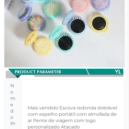
N
o
m
e
Mais vendido Escova redonda dobrável
d
com espelho portátil com almofada de
o
ar Pente de viagem com logo
Pr
personalizado Atacado