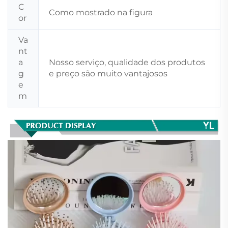
C
Como mostrado na figura
or
Va
nt
a
Nosso serviço, qualidade dos produtos
g
e preço são muito vantajosos
e
m