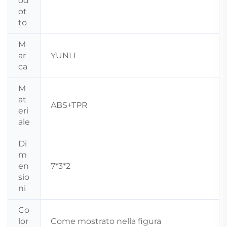
od
ot
to
M
ar
YUNLI
ca
M
at
ABS+TPR
eri
ale
Di
m
en
7*3*2
sio
ni
Co
lor
Come mostrato nella figura