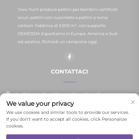
Yiwu Yunli produce pettini per bambini certificati
sicuri, pettini con cuscinetto e pettini a tema
cartoon. Fabbrica di 3.500 m², con supporto
OEM/ODM. Esportiamo in Europa, America e Sud-
est asiatico. Richiedi un campione oggi.
CONTATTACI
No. 7 Xinpan Road, Shangxi Town, Yiwu, Cina
We value your privacy
+86-13037647878
We use cookies and similar tools to provide our services.
If you don't want to accept all cookies, click Personalize
[email protected]
cookies.