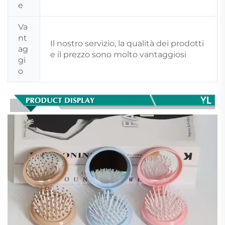
e
Va
nt
Il nostro servizio, la qualità dei prodotti
ag
e il prezzo sono molto vantaggiosi
gi
o