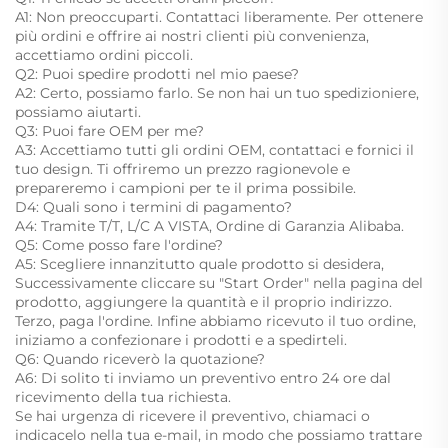
A1: Non preoccuparti. Contattaci liberamente. Per ottenere
più ordini e offrire ai nostri clienti più convenienza,
accettiamo ordini piccoli.
Q2: Puoi spedire prodotti nel mio paese?
A2: Certo, possiamo farlo. Se non hai un tuo spedizioniere,
possiamo aiutarti.
Q3: Puoi fare OEM per me?
A3: Accettiamo tutti gli ordini OEM, contattaci e fornici il
tuo design. Ti offriremo un prezzo ragionevole e
prepareremo i campioni per te il prima possibile.
D4: Quali sono i termini di pagamento?
A4: Tramite T/T, L/C A VISTA, Ordine di Garanzia Alibaba.
Q5: Come posso fare l'ordine?
A5: Scegliere innanzitutto quale prodotto si desidera,
Successivamente cliccare su "Start Order" nella pagina del
prodotto, aggiungere la quantità e il proprio indirizzo.
Terzo, paga l'ordine. Infine abbiamo ricevuto il tuo ordine,
iniziamo a confezionare i prodotti e a spedirteli.
Q6: Quando riceverò la quotazione?
A6: Di solito ti inviamo un preventivo entro 24 ore dal
ricevimento della tua richiesta.
Se hai urgenza di ricevere il preventivo, chiamaci o
indicacelo nella tua e-mail, in modo che possiamo trattare