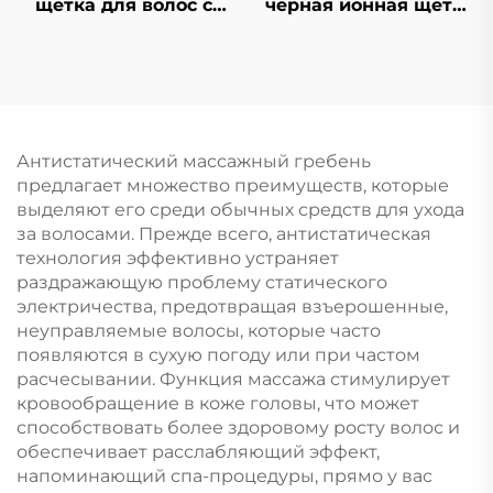
щетка для волос с
черная ионная щетка
логотипом, быстрая
для волос из ABS-
сушка, с выемкой,
пластика и нейлона,
изогнутая
набор щеток с
вентиляция для
воздушной
запутанных волос
подушкой,
массажная расческа
Антистатический массажный гребень
с антистатической
предлагает множество преимуществ, которые
ребристой
выделяют его среди обычных средств для ухода
конструкцией для
за волосами. Прежде всего, антистатическая
укладки вьющихся
технология эффективно устраняет
волос в салоне
раздражающую проблему статического
электричества, предотвращая взъерошенные,
неуправляемые волосы, которые часто
появляются в сухую погоду или при частом
расчесывании. Функция массажа стимулирует
кровообращение в коже головы, что может
способствовать более здоровому росту волос и
обеспечивает расслабляющий эффект,
напоминающий спа-процедуры, прямо у вас