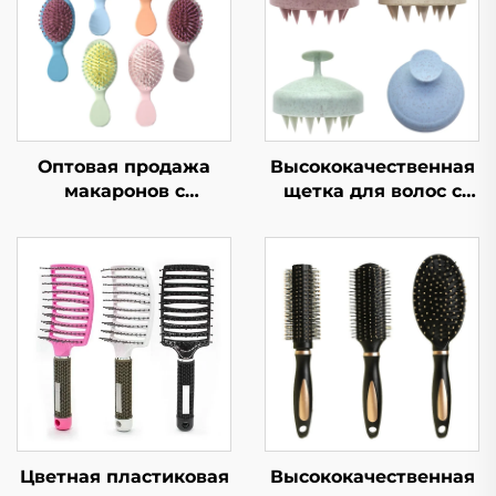
Оптовая продажа
Высококачественная
макаронов с
щетка для волос с
подушкой
логотипом,
безопасности, щетка
экологичная
для волос для
пластиковая прочная
студентов,
модная оптовая
портативная
продажа
воздушная щетка для
обыкновенной
женщин, массажная
расчески, головка
щетка
щетки для мытых
волос
Цветная пластиковая
Высококачественная