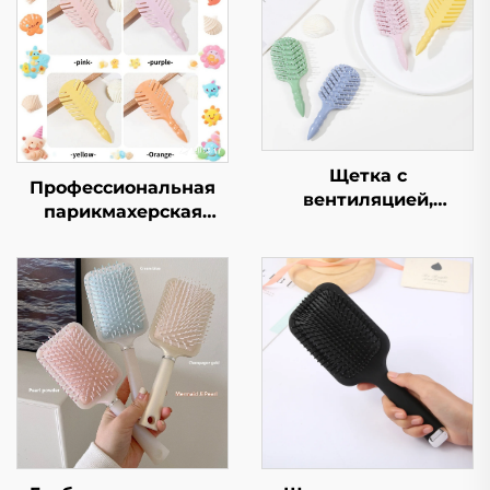
Щетка с
Профессиональная
вентиляцией,
парикмахерская
эргономичный
щетка для волос для
массажер для кожи
детей, макаронная
головы, изделия для
расцветка, полая
волос, не
конструкция,
запутывающиеся,
овальная форма,
легкие,
нейлоновый
антистатические
материал,
щетки для волос
индивидуальный
логотип, массажная
щетка для волос