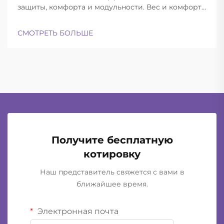
защиты, комфорта и модульности. Вес и комфорт
различных типов шлемов при длительной
эксплуатации. Современные баллистические
СМОТРЕТЬ БОЛЬШЕ
шлемы успешно находят баланс между
достаточной лёгкостью для ношения в течение
всего дня и при этом обеспечивают...
Получите бесплатную
котировку
Наш представитель свяжется с вами в
ближайшее время.
Электронная почта