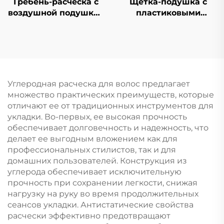
Гребень-расческа с
Щетка-подушка с
воздушной подушкой
пластиковыми
в виде русалки-
щетинками, расческа
принцессы для
для распутывания
девочек портативный
волос,
пушистый гребень в
индивидуальная
форме сердца с
расческа с логотипом
большой массажной
Углеродная расческа для волос предлагает
воздушной подушкой
множество практических преимуществ, которые
для ежедневного
отличают ее от традиционных инструментов для
использования
укладки. Во-первых, ее высокая прочность
обеспечивает долговечность и надежность, что
делает ее выгодным вложением как для
профессиональных стилистов, так и для
домашних пользователей. Конструкция из
углерода обеспечивает исключительную
прочность при сохранении легкости, снижая
нагрузку на руку во время продолжительных
сеансов укладки. Антистатические свойства
расчески эффективно предотвращают