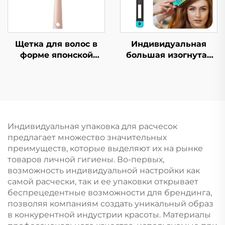
вентиляционной
эко-щетка для волос
системой
Индивидуальная
Щетка для волос в
большая изогнутая
форме японской
щетка для волос с
вишни, пушистая,
жесткой щетиной,
ребристая, высокая
верхняя
черепная, большая
выпрямляющая и
изогнутая, для
массажная щетина
укладки вьющихся
для парика,
волос, комфортная,
Индивидуальная упаковка для расчесок
ребристый логотип в
нейлоновая, модная,
предлагает множество значительных
комплекте
для женщин, для
преимуществ, которые выделяют их на рынке
домашнего
товаров личной гигиены. Во-первых,
использования
возможность индивидуальной настройки как
самой расчески, так и ее упаковки открывает
беспрецедентные возможности для брендинга,
позволяя компаниям создать уникальный образ
в конкурентной индустрии красоты. Материалы