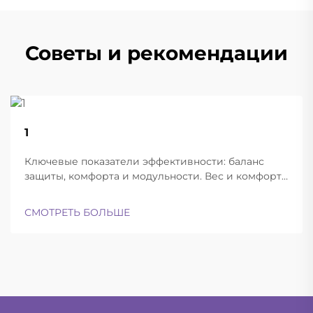
Советы и рекомендации
22
1
Aug
Ключевые показатели эффективности: баланс
защиты, комфорта и модульности. Вес и комфорт
различных типов шлемов при длительной
эксплуатации. Современные баллистические
СМОТРЕТЬ БОЛЬШЕ
шлемы успешно находят баланс между
достаточной лёгкостью для ношения в течение
всего дня и при этом обеспечивают...