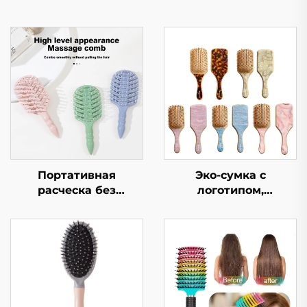
Портативная
Эко-сумка с
расческа без
логотипом,
запутывания для
современный
детей с густыми
инструмент для
волосами,
волос, натуральная
экологичная мягкая
бамбуковая сумка-
пластиковая щетка,
воздушный шарик,
нейлоновая пэддел
щетка для волос с
расческа с
ацетатной щетиной,