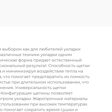
ая
щетинками,
БС-
расческа для
нная
распутывания
волос,
ос с
индивидуальная
тика,
расческа с
для
логотипом
м выбором как для любителей укладки
 различные техники укладки одним
о
рическая форма придает естественный
ия
ссиональный результат. Способность щетки
а и минимизируя воздействие тепла на
 что помогает предотвратить их ломкость
ястье при длительном использовании, что
енения. Универсальность щетки
ых. Конфигурация щетины позволяет
онтроля укладки. Жаропрочные материалы
спользовании при высоких температурах.
о помогает сократить время сушки и