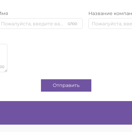
Имя
Название компа
0/100
000
Отправить