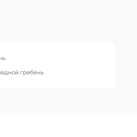
нь
ладной гребень