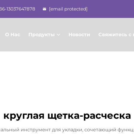
86-13037647878
[email protected]
О Нас
Продукты
Новости
Свяжитесь с
круглая щетка-расческа
сальный инструмент для укладки, сочетающий функ