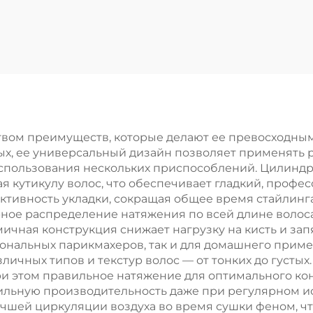
путывания для
антстатическ
тей с густыми
гребенка из А
волосами,
пластика, сало
огичная мягкая
щетка для
стиковая щетка,
вьющихся вол
лоновая пэддел
ручкой из плас
расческа с
с логотипом, 
твом преимуществ, которые делают ее превосходны
вых, ее универсальный дизайн позволяет применять
нтиляционной
домашнег
использования нескольких приспособлений. Цилинд
системой
использован
я кутикулу волос, что обеспечивает гладкий, профе
ктивность укладки, сокращая общее время стайлинг
ное распределение натяжения по всей длине волоса,
ичная конструкция снижает нагрузку на кисть и зап
иональных парикмахеров, так и для домашнего прим
зличных типов и текстур волос — от тонких до густ
ри этом правильное натяжение для оптимального к
ильную производительность даже при регулярном и
чшей циркуляции воздуха во время сушки феном, чт