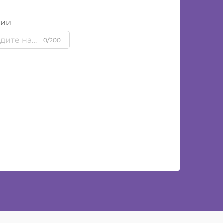
нии
0/200