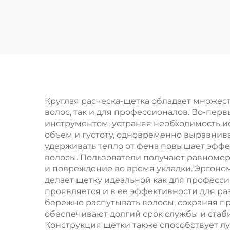
щетка для волос
за
для детей,
де
макаронная
расцветка, полая
экол
конструкция,
пла
овальная форма,
ней
нейлоновый
Круглая расческа-щетка обладает множес
волос, так и для профессионалов. Во-пер
материал,
ве
инструментом, устраняя необходимость 
индивидуальный
объем и густоту, одновременно выравнива
удерживать тепло от фена повышает эффе
логотип, массажная
волосы. Пользователи получают равномер
щетка для волос
и повреждение во время укладки. Эргоном
делает щетку идеальной как для професс
проявляется и в ее эффективности для ра
бережно распутывать волосы, сохраняя п
обеспечивают долгий срок службы и стаб
Конструкция щетки также способствует лу