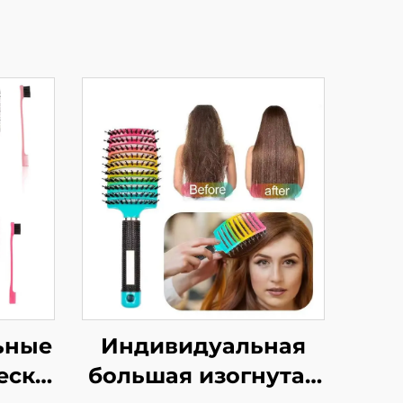
Индивидуальная
ьные
большая изогнутая
ески