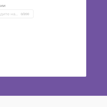
нии
0/200