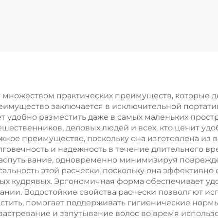
ромирование,
для устране
расная кожа,
спутанности
ссаж бороды,
детские щетки
едотвращение
волос, щетка 
тывания, мягкая
прямых волос
ладкая расческа
нержавеющ
стали
т множеством практических преимуществ, которые 
еимущество заключается в исключительной портативн
ет удобно разместить даже в самых маленьких простр
ешественников, деловых людей и всех, кто ценит удо
ажное преимущество, поскольку она изготовлена из 
олговечность и надежность в течение длительного вр
распутывание, одновременно минимизируя поврежде
альность этой расчески, поскольку она эффективно
тых кудрявых. Эргономичная форма обеспечивает удо
ании. Водостойкие свойства расчески позволяют исп
чистить, помогает поддерживать гигиенические норм
 застревание и запутывание волос во время исполь