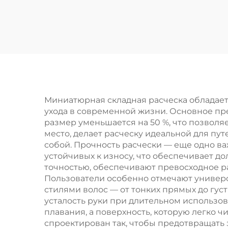
распутывающая
х
волосы, массажер
к
для головы с
ма
воздушной
пр
подушкой для
спу
роста волос, товары
и г
для волос, расческа
Миниатюрная складная расческа обладае
ухода в современной жизни. Основное пр
размер уменьшается на 50 %, что позволя
место, делает расческу идеальной для пут
собой. Прочность расчески — еще одно в
устойчивых к износу, что обеспечивает д
точностью, обеспечивают превосходное 
Пользователи особенно отмечают универс
стилями волос — от тонких прямых до гус
усталость руки при длительном использов
плавания, а поверхность, которую легко 
спроектирован так, чтобы предотвращать