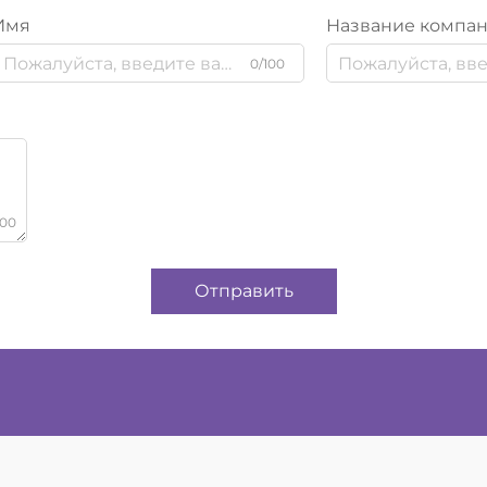
Имя
Название компа
0/100
000
Отправить