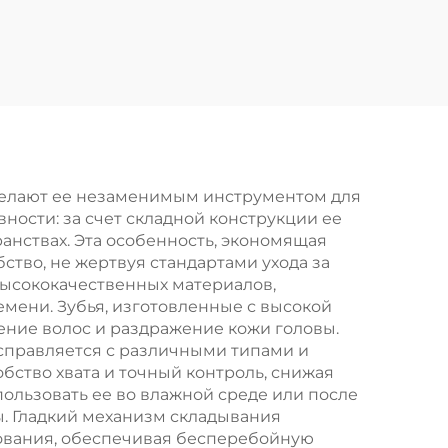
щетка для волос с
ния
жесткой щетиной,
 и
верхняя
 для
выпрямляющая и
для
массажная щетина
 из
для парика,
ей
ребристый логотип
делают ее незаменимым инструментом для
ости: за счет складной конструкции ее
в комплекте
анствах. Эта особенность, экономящая
бство, не жертвуя стандартами ухода за
высококачественных материалов,
емени. Зубья, изготовленные с высокой
ние волос и раздражение кожи головы.
 справляется с различными типами и
бство хвата и точный контроль, снижая
ользовать ее во влажной среде или после
ы. Гладкий механизм складывания
зования, обеспечивая бесперебойную