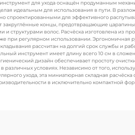
 инструмент для ухода оснащён продуманным механ
делая идеальным для использования в пути. В разло
но спроектированными для эффективного распутыв
ют закруглённые концы, предотвращающие царапины,
 и структурами волос. Расчёска изготовлена из про
е при регулярном использовании. Эргономичная ру
складывания рассчитан на долгий срок службы и рабо
альный инструмент имеет длину всего 10 см в сложе
игиенический дизайн обеспечивает простоту очистки 
в различных условиях. Независимо от того, использ
гулярного ухода, эта миниатюрная складная расчёс
оизводительности в исключительно компактной фор