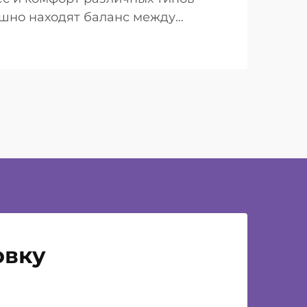
шно находят баланс между
..
овку