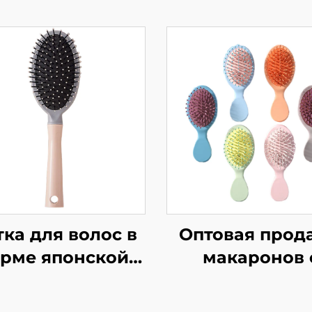
ка для волос в
Оптовая прод
рме японской
макаронов 
шни, пушистая,
подушкой
ристая, высокая
безопасност