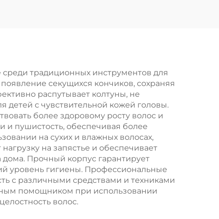
лос
нейлона, набор
в,
щеток с воздушной
я
подушкой,
тка
массажная
,
расческа с
е среди традиционных инструментов для
 появление секущихся кончиков, сохраняя
тка
антистатической
ективно распутывает колтуны, не
ребристой
ля детей с чувствительной кожей головы.
вовать более здоровому росту волос и
конструкцией для
и и пушистость, обеспечивая более
укладки вьющихся
зовании на сухих и влажных волосах,
 нагрузку на запястье и обеспечивает
волос в салоне
а дома. Прочный корпус гарантирует
окий уровень гигиены. Профессиональные
сть с различными средствами и техниками
личным помощником при использовании
целостность волос.