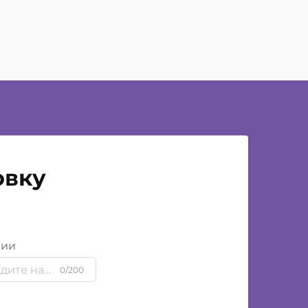
овку
нии
0/200