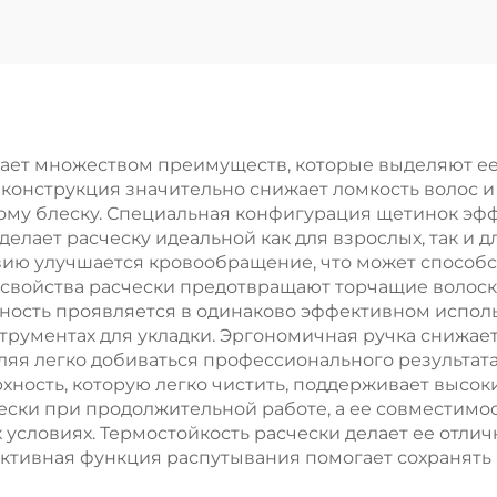
епная, большая
щетка для во
зогнутая, для
для студенто
адки вьющихся
портативна
ос, комфортная,
воздушная ще
нейлоновая,
для женщин
дает множеством преимуществ, которые выделяют е
 конструкция значительно снижает ломкость волос и
модная, для
массажная ще
ному блеску. Специальная конфигурация щетинок эфф
женщин, для
делает расческу идеальной как для взрослых, так и д
ю улучшается кровообращение, что может способст
домашнего
 свойства расчески предотвращают торчащие волоск
спользования
ьность проявляется в одинаково эффективном исполь
трументах для укладки. Эргономичная ручка снижает
ляя легко добиваться профессионального результат
рхность, которую легко чистить, поддерживает выс
чески при продолжительной работе, а ее совместимо
х условиях. Термостойкость расчески делает ее от
ективная функция распутывания помогает сохранять 