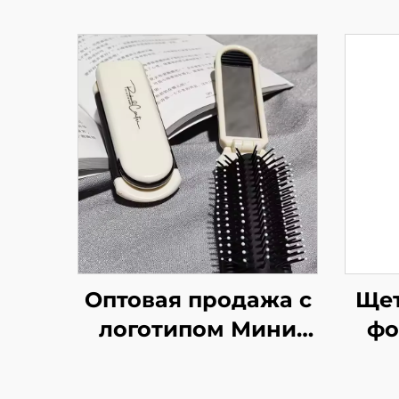
Оптовая продажа с
Щет
логотипом Мини
фо
складная расческа
ви
с зеркальцем для
реб