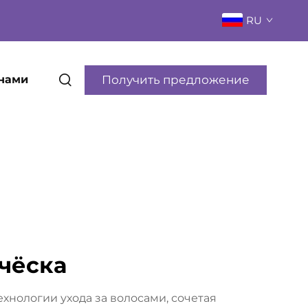
RU
Получить предложение
 нами
чёска
нологии ухода за волосами, сочетая