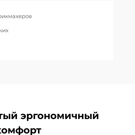
рикмахеров
ких
тый эргономичный
комфорт