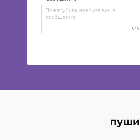
0/1
пуши