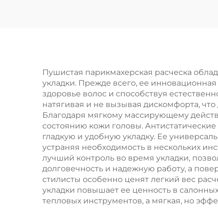
макияжа
чер
Симпатичный
и
дизайн в виде
укл
мультяшного
вол
персонажа
Пушистая парикмахерская расческа обла
укладки. Прежде всего, ее инновационная
Пластиковая ручка
здоровье волос и способствуя естествен
складная щетка для
натягивая и не вызывая дискомфорта, что 
Благодаря мягкому массирующему действи
волос
состоянию кожи головы. Антистатические
и
гладкую и удобную укладку. Ее универсал
устраняя необходимость в нескольких инс
лучший контроль во время укладки, позво
долговечность и надежную работу, а пове
стилисты особенно ценят легкий вес рас
укладки повышает ее ценность в салонны
тепловых инструментов, а мягкая, но эфф