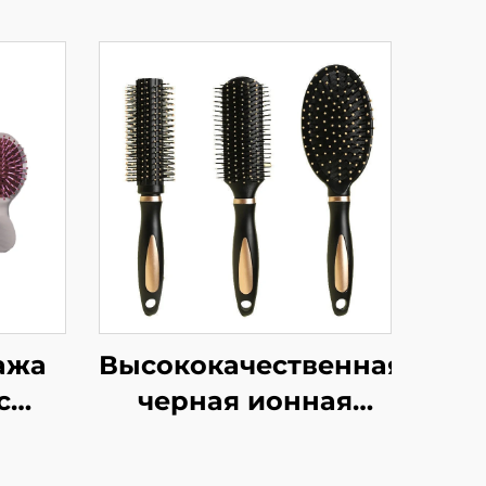
ажа
Высококачественная
с
черная ионная
щетка для волос из
и,
ABS-пластика и