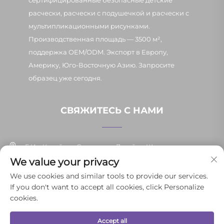
расчески, расчески с подушечкой и расчески с
мультипликационными рисунками.
Производственная площадь — 3500 м²,
поддержка OEM/ODM. Экспорт в Европу,
Америку, Юго-Восточную Азию. Запросите
образец уже сегодня.
СВЯЖИТЕСЬ С НАМИ
Г. Иу, Китай, ул. Синьпан, д. 7, район Шанси
We value your privacy
+86-13037647878
We use cookies and similar tools to provide our services.
If you don't want to accept all cookies, click Personalize
[email protected]
cookies.
Accept all
© 2025 Иньпэнь Юньли товаров повседневного спроса г. Иу Co.,