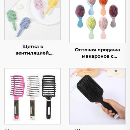
Щетка с
Оптовая продажа
вентиляцией,
макаронов с
эргономичный
подушкой
массажер для кожи
безопасности, щетка
головы, изделия для
для волос для
волос, не
студентов,
запутывающиеся,
портативная
легкие,
воздушная щетка для
антистатические
женщин, массажная
щетки для волос
щетка