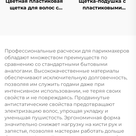
Цветная пластиковая
Щетка-подушка с
щетка для волос с
пластиковыми
логотипом, быстрая
щетинками, расческа
сушка, с выемкой,
для распутывания
изогнутая
волос,
вентиляция для
индивидуальная
запутанных волос
расческа с логотипом
Профессиональные расчески для парикмахеров
обладают множеством преимуществ по
сравнению со стандартными бытовыми
аналогами. Высококачественные материалы
обеспечивают исключительную долговечность,
позволяя им служить годами даже при
интенсивном использовании, не теряя своих
свойств и не повреждаясь. Продвинутые
антистатические свойства предотвращают
электризацию волос, упрощая укладку и
уменьшая пушистость. Эргономичная форма
значительно снижает нагрузку на кисти рук и
запястья, позволяя мастерам работать дольше