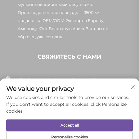
мультипликационными рисунками.
Производственная площадь — 3500 м²,
поддержка OEM/ODM. Экспорт в Европу,
Америку, Юго-Восточную Азию. Запросите
образец уже сегодня.
СВЯЖИТЕСЬ С НАМИ
Г. Иу, Китай, ул. Синьпан, д. 7, район Шанси
We value your privacy
+86-13037647878
We use cookies and similar tools to provide our services.
If you don't want to accept all cookies, click Personalize
[email protected]
cookies.
Accept all
© 2025 Иньпэнь Юньли товаров повседневного спроса г. Иу Co.,
Ltd. Все права защищены.
Политика конфиденциальности
Personalize cookies