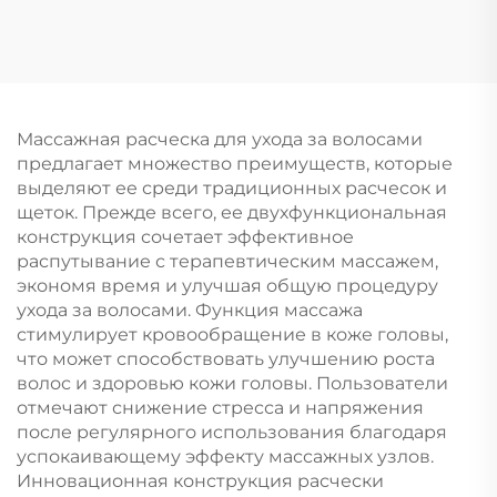
складная расческа с
в виде русалки-
зеркальцем для
принцессы для
макияжа
девочек портативный
Симпатичный дизайн
пушистый гребень в
в виде мультяшного
форме сердца с
персонажа
большой массажной
Массажная расческа для ухода за волосами
Пластиковая ручка
воздушной подушкой
предлагает множество преимуществ, которые
складная щетка для
для ежедневного
выделяют ее среди традиционных расчесок и
волос
использования
щеток. Прежде всего, ее двухфункциональная
конструкция сочетает эффективное
распутывание с терапевтическим массажем,
экономя время и улучшая общую процедуру
ухода за волосами. Функция массажа
стимулирует кровообращение в коже головы,
что может способствовать улучшению роста
волос и здоровью кожи головы. Пользователи
отмечают снижение стресса и напряжения
после регулярного использования благодаря
успокаивающему эффекту массажных узлов.
Инновационная конструкция расчески