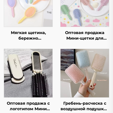
Мягкая щетина,
Оптовая продажа
бережно
Мини-щетки для
распутывающая
волос и щетки для
волосы, массажер
выпрямления
для головы с
вьющихся волос для
воздушной подушкой
детей Пластиковая
для роста волос,
нейлоновая
товары для волос,
маленькая
расческа
массажная щетка для
головы
Оптовая продажа с
Гребень-расческа с
логотипом Мини
воздушной подушкой