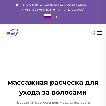
Г. Иу, Китай, ул. Синьпан, д. 7, район Шанси
+86-13037647878
[email protected]
RU
массажная расческа для
ухода за волосами
Массажная расческа для ухода за волосами