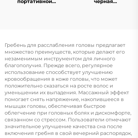
портативной
черная
складной расчески-
антстатическая
зеркала, карманная
гребенка из АБС-
дорожная щетка для
пластика, салонная
волос из нейлонового
щетка для вьющихся
пластика, расческа-
волос с ручкой из
зеркало с
пластика, с
Гребень для расслабления головы предлагает
макаронными
логотипом, для
множество преимуществ, которые делают его
пастельными
домашнего
незаменимым инструментом для личного
цветами и рисунком
использования
благополучия. Прежде всего, регулярное
для детей
использование способствует улучшению
кровообращения в коже головы, что может
положительно сказаться на росте волос и
уменьшении их выпадения. Массажный эффект
помогает снять напряжение, накопившееся в
мышцах головы, обеспечивая быстрое
облегчение при головных болях и дискомфорте,
связанном со стрессом. Пользователи отмечают
значительное улучшение качества сна после
включения гребня в свой вечерний распорядок,