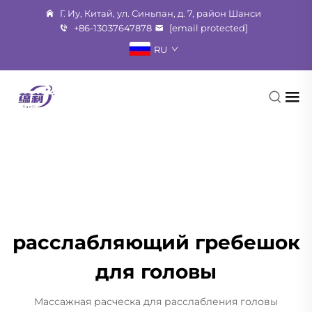
Г. Иу, Китай, ул. Синьпан, д. 7, район Шанси
+86-13037647878
[email protected]
RU
расслабляющий гребешок
для головы
Массажная расческа для расслабления головы