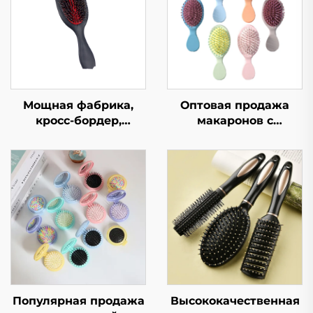
Мощная фабрика,
Оптовая продажа
кросс-бордер,
макаронов с
хромирование,
подушкой
красная кожа,
безопасности, щетка
массаж бороды,
для волос для
предотвращение
студентов,
спутывания, мягкая и
портативная
гладкая расческа
воздушная щетка для
женщин, массажная
щетка
Популярная продажа
Высококачественная