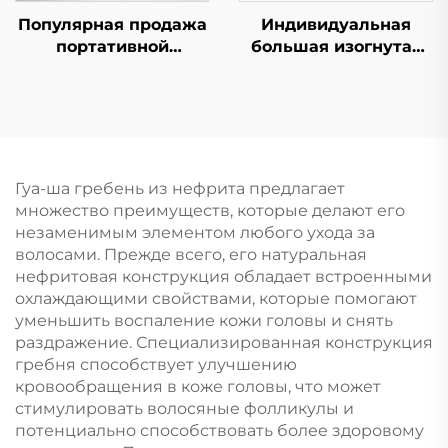
Индивидуальная
Популярная продажа
большая изогнутая
портативной
щетка для волос с
складной расчески-
жесткой щетиной,
зеркала, карманная
верхняя
дорожная щетка для
выпрямляющая и
волос из нейлонового
массажная щетина
пластика, расческа-
для парика,
зеркало с
Гуа-ша гребень из нефрита предлагает
ребристый логотип в
макаронными
множество преимуществ, которые делают его
комплекте
пастельными
незаменимым элементом любого ухода за
цветами и рисунком
волосами. Прежде всего, его натуральная
для детей
нефритовая конструкция обладает встроенными
охлаждающими свойствами, которые помогают
уменьшить воспаление кожи головы и снять
раздражение. Специализированная конструкция
гребня способствует улучшению
кровообращения в коже головы, что может
стимулировать волосяные фолликулы и
потенциально способствовать более здоровому