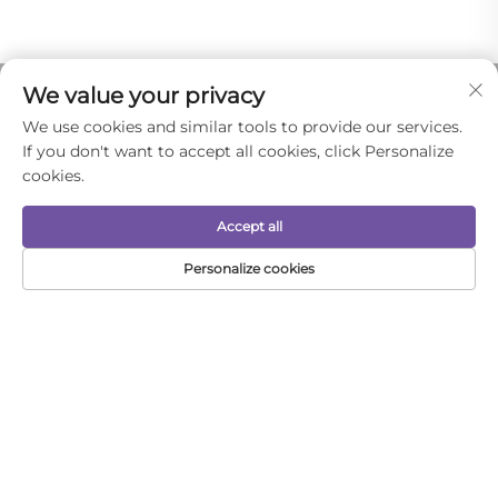
We value your privacy
We use cookies and similar tools to provide our services.
If you don't want to accept all cookies, click Personalize
cookies.
Accept all
Компания Yiwu Yunli производит
сертифицированные безопасные детские
Personalize cookies
расчески, расчески с подушечкой и расчески с
ЭЛЕКТРОННАЯ
ГЛАВНАЯ
ПРОДУКТЫ
ТЕЛЕФОН
ПОЧТА
мультипликационными рисунками.
Производственная площадь — 3500 м²,
поддержка OEM/ODM. Экспорт в Европу,
Америку, Юго-Восточную Азию. Запросите
образец уже сегодня.