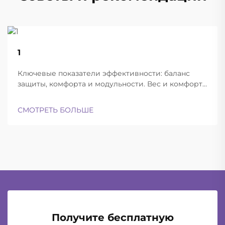
22
1
Aug
Ключевые показатели эффективности: баланс
защиты, комфорта и модульности. Вес и комфорт
различных типов шлемов при длительной
эксплуатации. Современные баллистические
СМОТРЕТЬ БОЛЬШЕ
шлемы успешно находят баланс между
достаточной лёгкостью для ношения в течение
всего дня и при этом обеспечивают...
Получите бесплатную