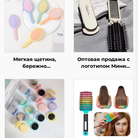
Мягкая щетина,
Оптовая продажа с
бережно
логотипом Мини
распутывающая
складная расческа с
волосы, массажер
зеркальцем для
для головы с
макияжа
воздушной подушкой
Симпатичный дизайн
для роста волос,
в виде мультяшного
товары для волос,
персонажа
расческа
Пластиковая ручка
складная щетка для
волос