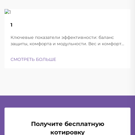
22
1
Aug
Ключевые показатели эффективности: баланс
защиты, комфорта и модульности. Вес и комфорт
различных типов шлемов при длительной
эксплуатации. Современные баллистические
СМОТРЕТЬ БОЛЬШЕ
шлемы успешно находят баланс между
достаточной лёгкостью для ношения в течение
всего дня и при этом обеспечивают...
Получите бесплатную
котировку