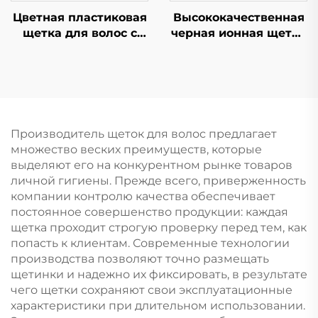
Цветная пластиковая
Высококачественная
щетка для волос с
черная ионная щетка
логотипом, быстрая
для волос из ABS-
сушка, с выемкой,
пластика и нейлона,
изогнутая
набор щеток с
вентиляция для
воздушной
запутанных волос
подушкой,
массажная расческа
Производитель щеток для волос предлагает
с антистатической
множество веских преимуществ, которые
ребристой
выделяют его на конкурентном рынке товаров
конструкцией для
личной гигиены. Прежде всего, приверженность
укладки вьющихся
компании контролю качества обеспечивает
волос в салоне
постоянное совершенство продукции: каждая
щетка проходит строгую проверку перед тем, как
попасть к клиентам. Современные технологии
производства позволяют точно размещать
щетинки и надежно их фиксировать, в результате
чего щетки сохраняют свои эксплуатационные
характеристики при длительном использовании.