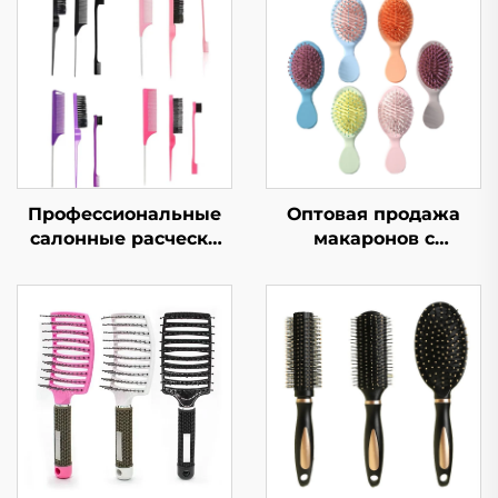
Профессиональные
Оптовая продажа
салонные расчески
макаронов с
для устранения
подушкой
спутанности и
безопасности, щетка
детские щетки для
для волос для
волос, щетка для
студентов,
прямых волос из
портативная
нержавеющей стали
воздушная щетка для
женщин, массажная
щетка