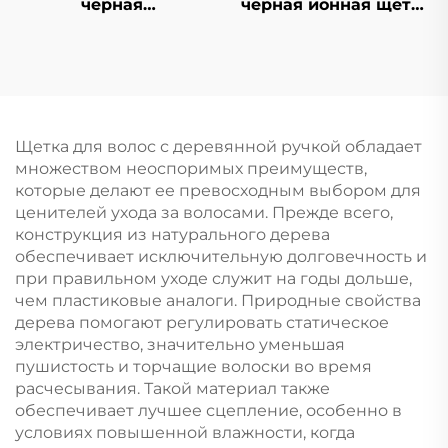
черная
черная ионная щетка
антстатическая
для волос из ABS-
гребенка из АБС-
пластика и нейлона,
пластика, салонная
набор щеток с
щетка для вьющихся
воздушной
волос с ручкой из
подушкой,
пластика, с
массажная расческа
Щетка для волос с деревянной ручкой обладает
логотипом, для
с антистатической
множеством неоспоримых преимуществ,
домашнего
ребристой
которые делают ее превосходным выбором для
использования
конструкцией для
ценителей ухода за волосами. Прежде всего,
укладки вьющихся
конструкция из натурального дерева
волос в салоне
обеспечивает исключительную долговечность и
при правильном уходе служит на годы дольше,
чем пластиковые аналоги. Природные свойства
дерева помогают регулировать статическое
электричество, значительно уменьшая
пушистость и торчащие волоски во время
расчесывания. Такой материал также
обеспечивает лучшее сцепление, особенно в
условиях повышенной влажности, когда