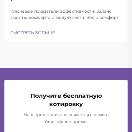
Aug
Ключевые показатели эффективности: баланс
защиты, комфорта и модульности. Вес и комфорт
различных типов шлемов при длительной
эксплуатации. Современные баллистические
СМОТРЕТЬ БОЛЬШЕ
шлемы успешно находят баланс между
достаточной лёгкостью для ношения в течение
всего дня и при этом обеспечивают...
Получите бесплатную
котировку
Наш представитель свяжется с вами в
ближайшее время.