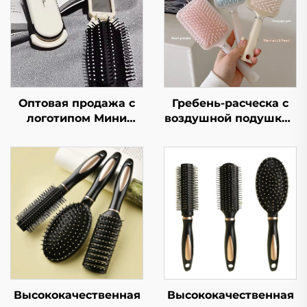
Оптовая продажа с
Гребень-расческа с
логотипом Мини
воздушной подушкой
складная расческа с
в виде русалки-
зеркальцем для
принцессы для
макияжа
девочек портативный
Симпатичный дизайн
пушистый гребень в
в виде мультяшного
форме сердца с
персонажа
большой массажной
Пластиковая ручка
воздушной подушкой
складная щетка для
для ежедневного
волос
использования
Высококачественная
Высококачественная