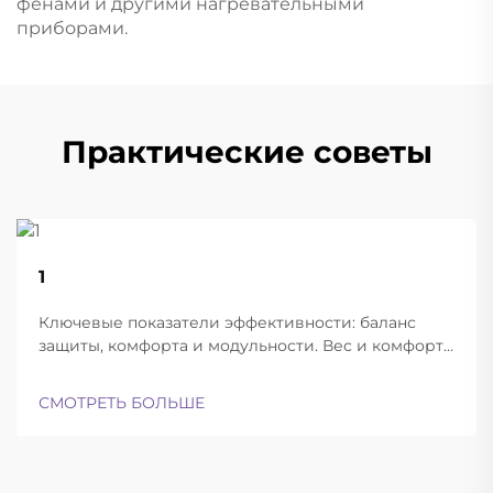
фенами и другими нагревательными
приборами.
Практические советы
22
1
Aug
Ключевые показатели эффективности: баланс
защиты, комфорта и модульности. Вес и комфорт
различных типов шлемов при длительной
эксплуатации. Современные баллистические
СМОТРЕТЬ БОЛЬШЕ
шлемы успешно находят баланс между
достаточной лёгкостью для ношения в течение
всего дня и при этом обеспечивают...