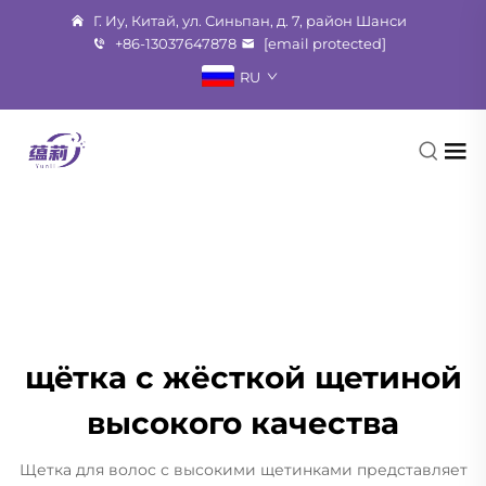
Г. Иу, Китай, ул. Синьпан, д. 7, район Шанси
+86-13037647878
[email protected]
RU
щётка с жёсткой щетиной
высокого качества
Щетка для волос с высокими щетинками представляет