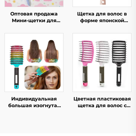
Оптовая продажа
Щетка для волос в
Мини-щетки для
форме японской
волос и щетки для
вишни, пушистая,
выпрямления
ребристая, высокая
вьющихся волос для
черепная, большая
детей Пластиковая
изогнутая, для
нейлоновая
укладки вьющихся
маленькая
волос, комфортная,
массажная щетка для
нейлоновая, модная,
головы
для женщин, для
домашнего
использования
Индивидуальная
Цветная пластиковая
большая изогнутая
щетка для волос с
щетка для волос с
логотипом, быстрая
жесткой щетиной,
сушка, с выемкой,
верхняя
изогнутая
выпрямляющая и
вентиляция для