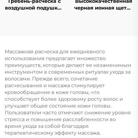
Гребень-расческа с
Высококачественная
воздушной подушкой
черная ионная щетка
в виде русалки-
для волос из ABS-
принцессы для
пластика и нейлона,
девочек портативный
набор щеток с
пушистый гребень в
воздушной
форме сердца с
подушкой,
большой массажной
массажная расческа
Массажная расческа для ежедневного
воздушной подушкой
с антистатической
использования предлагает множество
для ежедневного
ребристой
преимуществ, которые делают ее незаменимым
использования
конструкцией для
инструментом в современных ритуалах ухода за
укладки вьющихся
волосами. Прежде всего, сочетание
волос в салоне
расчесывания и массажа стимулирует
кровообращение в коже головы, что
способствует более здоровому росту волос и
улучшает общее состояние кожи головы.
Пользователи часто отмечают снижение уровня
стресса и повышение расслабленности во
время ухода за собой благодаря
терапевтическому эффекту массажа.