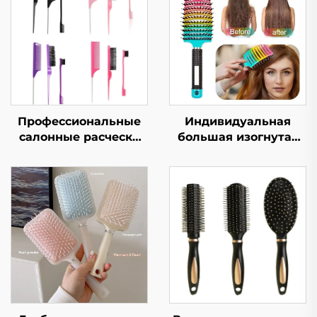
Индивидуальная
Профессиональные
большая изогнутая
салонные расчески
щетка для волос с
для устранения
жесткой щетиной,
спутанности и
верхняя
детские щетки для
выпрямляющая и
волос, щетка для
массажная щетина
прямых волос из
для парика,
нержавеющей стали
ребристый логотип в
комплекте