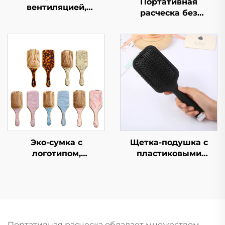
Портативная
вентиляцией,
расческа без
эргономичный
запутывания для
массажер для кожи
детей с густыми
головы, изделия для
волосами,
волос, не
экологичная мягкая
запутывающиеся,
пластиковая щетка,
легкие,
нейлоновая пэддел
антистатические
расческа с
щетки для волос
вентиляционной
системой
Эко-сумка с
Щетка-подушка с
логотипом,
пластиковыми
современный
щетинками, расческа
инструмент для
для распутывания
волос, натуральная
волос,
бамбуковая сумка-
индивидуальная
воздушный шарик,
расческа с логотипом
щетка для волос с
Портативная расческа обладает множеством