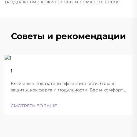
раздражение кожи головы и ломкость волос.
Советы и рекомендации
22
1
Aug
Ключевые показатели эффективности: баланс
защиты, комфорта и модульности. Вес и комфорт
различных типов шлемов при длительной
эксплуатации. Современные баллистические
СМОТРЕТЬ БОЛЬШЕ
шлемы успешно находят баланс между
достаточной лёгкостью для ношения в течение
всего дня и при этом обеспечивают...