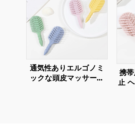
通気性ありエルゴノミ
携帯
ックな頭皮マッサージ
止 
ャー ヘア製品 タングル
子供
防止 軽量 スタティック
やさ
防止ヘアブラシ
チッ
パ