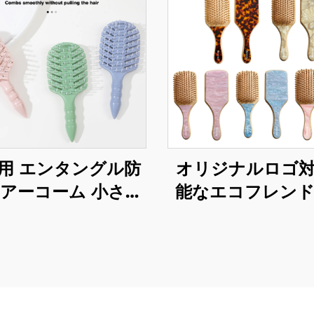
用 エンタングル防
オリジナルロゴ
ヘアーコーム 小さな
能なエコフレン
用 密な髪用 環境に
な現代的なヘアー
しい ソフトプラス
ル、天然竹製エア
クブラシ ナイロン
ブラシ、アセテ
ドル ベント付き
ラシ製パドル式
レンドリーなヘ