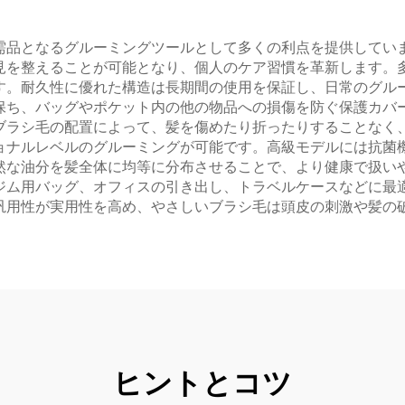
用コーム
需品となるグルーミングツールとして多くの利点を提供してい
見を整えることが可能となり、個人のケア習慣を革新します。
す。耐久性に優れた構造は長期間の使用を保証し、日常のグル
保ち、バッグやポケット内の他の物品への損傷を防ぐ保護カバ
ブラシ毛の配置によって、髪を傷めたり折ったりすることなく
ョナルレベルのグルーミングが可能です。高級モデルには抗菌
然な油分を髪全体に均等に分布させることで、より健康で扱い
ジム用バッグ、オフィスの引き出し、トラベルケースなどに最
汎用性が実用性を高め、やさしいブラシ毛は頭皮の刺激や髪の
ヒントとコツ