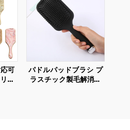
対応可
パドルパッドブラシ プ
ドリー
ラスチック製毛解消ヘ
ツー
アブラシ ロゴ入りカス
バッグ
タマイズヘアブラシ
ートブ
エコフ
アケア