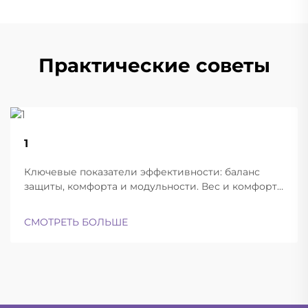
Практические советы
22
1
Aug
Ключевые показатели эффективности: баланс
защиты, комфорта и модульности. Вес и комфорт
различных типов шлемов при длительной
эксплуатации. Современные баллистические
СМОТРЕТЬ БОЛЬШЕ
шлемы успешно находят баланс между
достаточной лёгкостью для ношения в течение
всего дня и при этом обеспечивают...