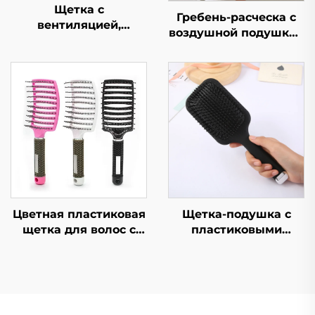
Щетка с
Гребень-расческа с
вентиляцией,
воздушной подушкой
эргономичный
в виде русалки-
массажер для кожи
принцессы для
головы, изделия для
девочек портативный
волос, не
пушистый гребень в
запутывающиеся,
форме сердца с
легкие,
большой массажной
антистатические
воздушной подушкой
щетки для волос
для ежедневного
использования
Цветная пластиковая
Щетка-подушка с
щетка для волос с
пластиковыми
логотипом, быстрая
щетинками, расческа
сушка, с выемкой,
для распутывания
изогнутая
волос,
вентиляция для
индивидуальная
запутанных волос
расческа с логотипом