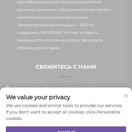
сертифицированные безопасные детские
расчески, расчески с подушечкой и расчески с
мультипликационными рисунками.
Производственная площадь — 3500 м²,
поддержка OEM/ODM. Экспорт в Европу,
Америку, Юго-Восточную Азию. Запросите
образец уже сегодня.
СВЯЖИТЕСЬ С НАМИ
Г. Иу, Китай, ул. Синьпан, д. 7, район Шанси
We value your privacy
+86-13037647878
We use cookies and similar tools to provide our services.
If you don't want to accept all cookies, click Personalize
[email protected]
cookies.
Accept all