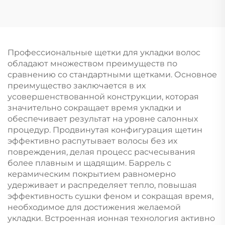
гребенка из АБС-
пластика и нейлона,
пластика, салонная
набор щеток с
щетка для вьющихся
воздушной
волос с ручкой из
подушкой,
пластика, с
массажная расческа
Профессиональные щетки для укладки волос
логотипом, для
с антистатической
обладают множеством преимуществ по
домашнего
ребристой
сравнению со стандартными щетками. Основное
использования
конструкцией для
преимущество заключается в их
укладки вьющихся
усовершенствованной конструкции, которая
волос в салоне
значительно сокращает время укладки и
обеспечивает результат на уровне салонных
процедур. Продвинутая конфигурация щетин
эффективно распутывает волосы без их
повреждения, делая процесс расчесывания
более плавным и щадящим. Баррель с
керамическим покрытием равномерно
удерживает и распределяет тепло, повышая
эффективность сушки феном и сокращая время,
необходимое для достижения желаемой
укладки. Встроенная ионная технология активно