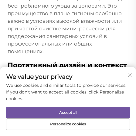
беспроблемного ухода за волосами. Это
преимущество в плане гигиены особенно
важно в условиях высокой влажности или
при частой очистке мини-расчёски для
поддержания санитарных условий в
профессиональных или общих
помещениях.
Портативный дизайн и контекст
использования
We value your privacy
Портативность мини-расчески расширяет
We use cookies and similar tools to provide our services.
ее способность эффективно устранять
If you don't want to accept all cookies, click Personalize
спутывание волос, позволяя проводить
cookies.
корректирующее расчесывание в течение
всего дня, а не ограничиваться специально
Accept all
отведенными для ухода за волосами
Personalize cookies
сессиями. Благодаря своей мобильности
ДОМАШНЯЯ
ЭЛЕКТРОННАЯ
пользователи могут устранять спутывания
ТОВАРЫ
ТЕЛЕФОН
СТРАНИЦА
ПОЧТА