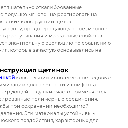
ает тщательно откалиброванные
е подушке мгновенно реагировать на
жестких конструкций щеток,
рную зону, предотвращающую чрезмерное
сть распутывания и массажные свойства.
нует значительную эволюцию по сравнению
ия, которые зачастую основывались на
онструкция щетинок
душкой
конструкции используют передовые
имизации долговечности и комфорта
тизирующей подушкис часто применяются
изированные полимерные соединения,
жбы при сохранении необходимой
авления. Эти материалы устойчивы к
ческого воздействия, характерных для