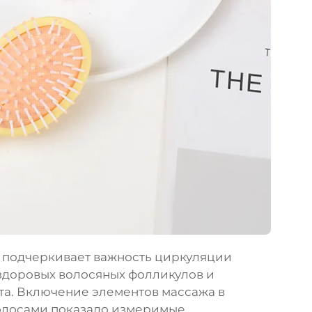
и подчеркивает важность циркуляции
здоровых волосяных фолликулов и
та. Включение элементов массажа в
волосами показало измеримые