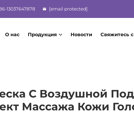
86-13037647878
[email protected]
О нас
Продукция
Новости
Свяжитесь с
еска С Воздушной По
ект Массажа Кожи Гол