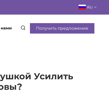
RU
Получить предложение
 нами
душкой Усилить
овы?