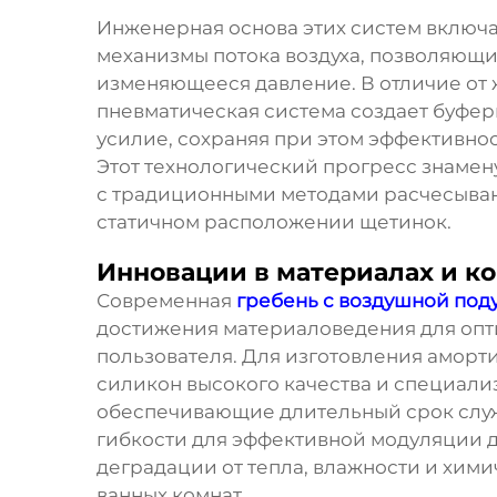
Инженерная основа этих систем включ
механизмы потока воздуха, позволяющи
изменяющееся давление. В отличие от 
пневматическая система создает буфе
усилие, сохраняя при этом эффективно
Этот технологический прогресс знаме
с традиционными методами расчесыван
статичном расположении щетинок.
Инновации в материалах и к
Современная
гребень с воздушной по
достижения материаловедения для опт
пользователя. Для изготовления амор
силикон высокого качества и специал
обеспечивающие длительный срок слу
гибкости для эффективной модуляции д
деградации от тепла, влажности и хими
ванных комнат.